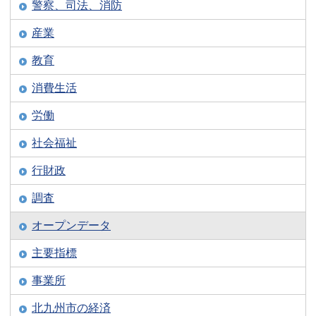
警察、司法、消防
産業
教育
消費生活
労働
社会福祉
行財政
調査
オープンデータ
主要指標
事業所
北九州市の経済