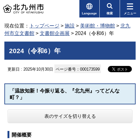
Language
検索
メニュー
現在位置：
トップページ
>
施設
>
美術館・博物館
>
北九
州市立文書館
>
文書館企画展
> 2024（令和6）年
2024（令和6）年
更新日 : 2025年10月30日
ページ番号：000173599
「温故知新！今振り返る、『北九州』ってどんな
町？」
表のサイズを切り替える
開催概要