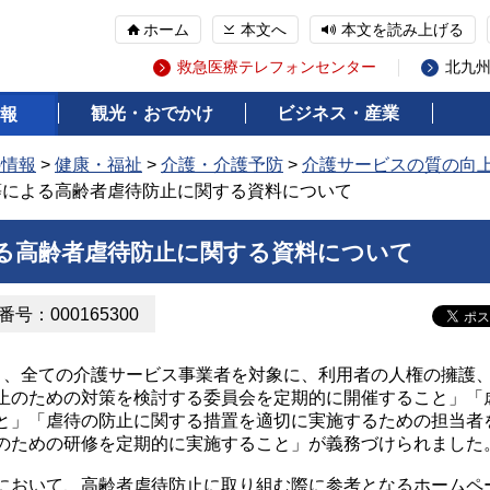
ホーム
本文へ
本文を読み上げる
救急医療テレフォンセンター
北九
観光・おでかけ
ビジネス・産業
報
の情報
>
健康・福祉
>
介護・介護予防
>
介護サービスの質の向
等による高齢者虐待防止に関する資料について
る高齢者虐待防止に関する資料について
号：000165300
、全ての介護サービス事業者を対象に、利用者の人権の擁護
止のための対策を検討する委員会を定期的に開催すること」「
と」「虐待の防止に関する措置を適切に実施するための担当者
のための研修を定期的に実施すること」が義務づけられました
おいて、高齢者虐待防止に取り組む際に参考となるホームペ