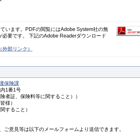
ます。PDFの閲覧にはAdobe System社の無
が必要です。 下記のAdobe Readerダウンロード
ージ（外部リンク）
護保険課
城内1番1号
様（被保険者証、保険料等に関すること））
の皆様）
定に関すること）
、ご意見等は以下のメールフォームより送信できます。