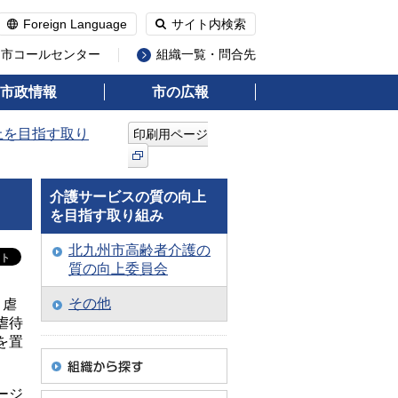
Foreign Language
サイト内検索
州市コールセンター
組織一覧・問合先
市政情報
市の広報
上を目指す取り
印刷用ページ
介護サービスの質の向上
を目指す取り組み
北九州市高齢者介護の
質の向上委員会
その他
、虐
虐待
を置
。
ージ