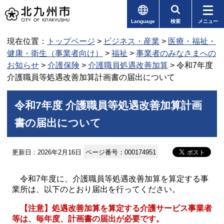
Language
検索
メニュー
現在位置：
トップページ
>
ビジネス・産業
>
医療・福祉・
健康・衛生（事業者向け）
>
福祉
>
事業者のみなさまへの
お知らせ
>
介護保険
>
介護職員処遇改善加算
> 令和7年度
介護職員等処遇改善加算計画書の届出について
令和7年度 介護職員等処遇改善加算計画
書の届出について
更新日 : 2026年2月16日
ページ番号：000174951
令和7年度に、介護職員等処遇改善加算を算定する事
業所は、以下のとおり届出を行ってください。
【注意】
処遇改善加算を算定する介護サービス事業者
等は、毎年度、計画書の届出が必要です。