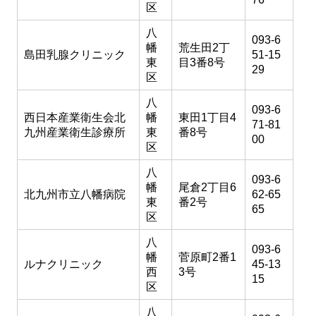
区
八
093-6
幡
荒生田2丁
島田乳腺クリニック
51-15
東
目3番8号
29
区
八
093-6
西日本産業衛生会北
幡
東田1丁目4
71-81
九州産業衛生診療所
東
番8号
00
区
八
093-6
幡
尾倉2丁目6
北九州市立八幡病院
62-65
東
番2号
65
区
八
093-6
幡
菅原町2番1
ルナクリニック
45-13
西
3号
15
区
八