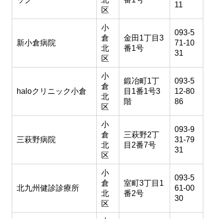
11
区
小
093-5
倉
金田1丁目3
新小倉病院
71-10
北
番1号
31
区
小
鍛冶町1丁
093-5
倉
haloクリニック小倉
目1番1号3
12-80
北
階
86
区
小
093-9
倉
三萩野2丁
三萩野病院
31-79
北
目2番7号
31
区
小
093-5
倉
室町3丁目1
北九州健診診療所
61-00
北
番2号
30
区