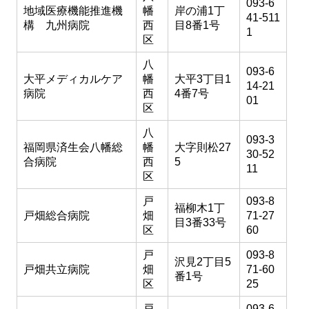
093-6
地域医療機能推進機
幡
岸の浦1丁
41-511
構 九州病院
西
目8番1号
1
区
八
093-6
大平メディカルケア
幡
大平3丁目1
14-21
病院
西
4番7号
01
区
八
093-3
福岡県済生会八幡総
幡
大字則松27
30-52
合病院
西
5
11
区
戸
093-8
福柳木1丁
戸畑総合病院
畑
71-27
目3番33号
区
60
戸
093-8
沢見2丁目5
戸畑共立病院
畑
71-60
番1号
区
25
戸
093-6