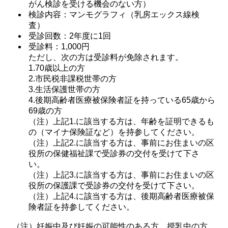
がん検診を受ける機会のない方）
検診内容：マンモグラフィ（乳房エックス線検
査）
受診回数：2年度に1回
受診料：1,000円
ただし、次の方は受診料が免除されます。
1.70歳以上の方
2.市民税非課税世帯の方
3.生活保護世帯の方
4.後期高齢者医療被保険者証を持っている65歳から
69歳の方
（注）上記1.に該当する方は、年齢を証明できるも
の（マイナ保険証など）を持参してください。
（注）上記2.に該当する方は、事前にお住まいの区
役所の保健福祉課で受診券の交付を受けて下さ
い。
（注）上記3.に該当する方は、事前にお住まいの区
役所の保護課で受診券の交付を受けて下さい。
（注）上記4.に該当する方は、後期高齢者医療被保
険者証を持参してください。
（注）妊娠中及び妊娠の可能性のある方、授乳中の方、