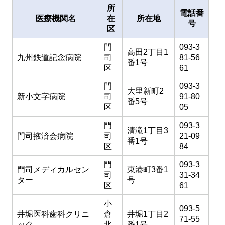
所
電話番
医療機関名
在
所在地
号
区
門
093-3
高田2丁目1
九州鉄道記念病院
司
81-56
番1号
区
61
門
093-3
大里新町2
新小文字病院
司
91-80
番5号
区
05
門
093-3
清滝1丁目3
門司掖済会病院
司
21-09
番1号
区
84
門
093-3
門司メディカルセン
東港町3番1
司
31-34
ター
号
区
61
小
093-5
井堀医科歯科クリニ
倉
井堀1丁目2
71-55
ック
北
番1号