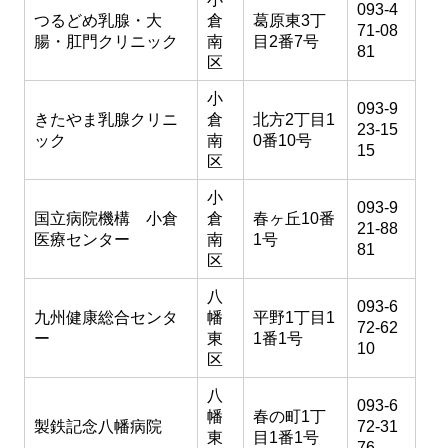
093-4
つるどめ乳腺・大
倉
葛原東3丁
71-08
腸・肛門クリニック
南
目2番7号
81
区
小
093-9
きたやま乳腺クリニ
倉
北方2丁目1
23-15
ック
南
0番10号
15
区
小
093-9
国立病院機構 小倉
倉
春ヶ丘10番
21-88
医療センター
南
1号
81
区
八
093-6
九州健康総合センタ
幡
平野1丁目1
72-62
ー
東
1番1号
10
区
八
093-6
幡
春の町1丁
製鉄記念八幡病院
72-31
東
目1番1号
76