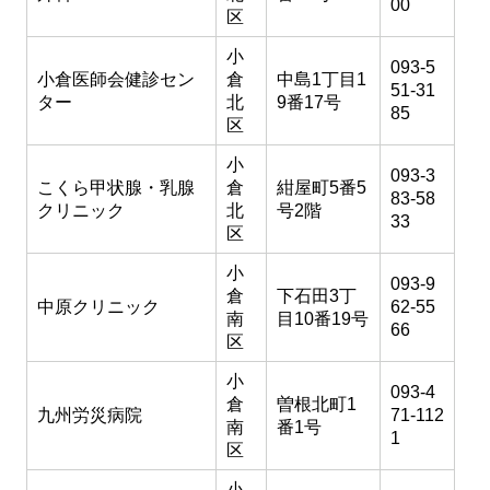
00
区
小
093-5
小倉医師会健診セン
倉
中島1丁目1
51-31
ター
北
9番17号
85
区
小
093-3
こくら甲状腺・乳腺
倉
紺屋町5番5
83-58
クリニック
北
号2階
33
区
小
093-9
倉
下石田3丁
中原クリニック
62-55
南
目10番19号
66
区
小
093-4
倉
曽根北町1
九州労災病院
71-112
南
番1号
1
区
小