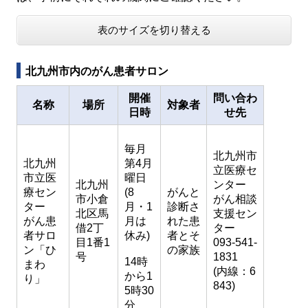
表のサイズを切り替える
北九州市内のがん患者サロン
開催
問い合わ
名称
場所
対象者
日時
せ先
毎月
北九州市
北九州
第4月
立医療セ
市立医
曜日
北九州
ンター
療セン
(8
がんと
市小倉
がん相談
ター
月・1
診断さ
北区馬
支援セン
がん患
月は
れた患
借2丁
ター
者サロ
休み)
者とそ
目1番1
093-541-
ン「ひ
の家族
号
1831
14時
まわ
(内線：6
から1
り」
843)
5時30
分