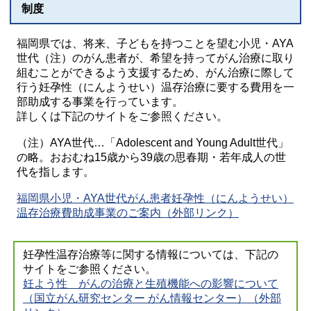
制度
福岡県では、将来、子どもを持つことを望む小児・AYA
世代（注）のがん患者が、希望を持ってがん治療に取り
組むことができるよう支援するため、がん治療に際して
行う妊孕性（にんようせい）温存治療に要する費用を一
部助成する事業を行っています。
詳しくは下記のサイトをご参照ください。
（注）AYA世代…「Adolescent and Young Adult世代」
の略。おおむね15歳から39歳の思春期・若年成人の世
代を指します。
福岡県小児・AYA世代がん患者妊孕性（にんようせい）
温存治療費助成事業のご案内（外部リンク）
妊孕性温存治療等に関する情報については、下記の
サイトをご参照ください。
妊よう性 がんの治療と生殖機能への影響について
（国立がん研究センター がん情報センター）（外部