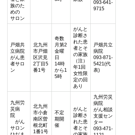
093-641-
族のた
9715
めの
サロン
がんと
診断さ
奇数
れた患
戸畑共
北九州
月第2
戸畑共立
者とそ
立病院
市戸畑
金曜
病院
の家族
がん患
区沢見
日
093-871-
（注）
者サロ
2丁目5
14時
5421(代
年1回
ン
番1号
から1
表)
女性限
5時
定の回
あり
九州労災
九州労
病院
北九州
災病
がんと
がん相談
市小倉
不定
院
診断さ
支援セン
南区曽
期開
がん
れた患
ター
根北町
催
サロン
者とそ
093-471-
1番1号
ひだま
の家族
1121