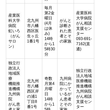
毎月
第2金
産業医科
産業医
曜日
大学病院
科大学
北九州
がんと
(4月
がん相談
病院
市八幡
診断さ
は休
支援セン
虹いろ
西区医
れた患
み)
ター
（がん
生ヶ丘
者とそ
14時
093-691-
サロ
1番1号
の家族
から1
7162(直
ン）
5時30
通)
分
独立行
政法人
独立行政
地域医
法人地域
療
奇数
九州病
北九州
医療機能
機能推
月第4
院にか
市八幡
推進機構
進機構
月曜
かって
西区岸
九州病院
九州病
日
いるが
の浦1
がん相談
院
14時
ん患者
丁目8
支援セン
がん患
から1
とその
番1号
ター
者と家
5時
家族