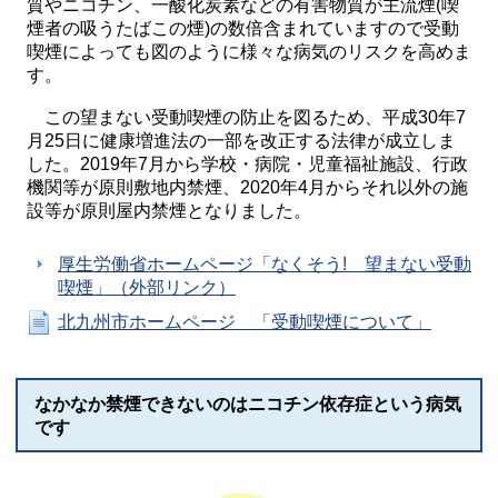
質やニコチン、一酸化炭素などの有害物質が主流煙(喫
煙者の吸うたばこの煙)の数倍含まれていますので受動
喫煙によっても図のように様々な病気のリスクを高めま
す。
この望まない受動喫煙の防止を図るため、平成30年7
月25日に健康増進法の一部を改正する法律が成立しま
した。2019年7月から学校・病院・児童福祉施設、行政
機関等が原則敷地内禁煙、2020年4月からそれ以外の施
設等が原則屋内禁煙となりました。
厚生労働省ホームページ「なくそう! 望まない受動
喫煙」（外部リンク）
北九州市ホームページ 「受動喫煙について」
なかなか禁煙できないのはニコチン依存症という病気
です