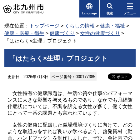
Language
検索
メニュー
現在位置：
トップページ
>
くらしの情報
>
健康・福祉
>
健康・医療・衛生
>
健康づくり
>
女性の健康づくり
>
「はたらく×生理」プロジェクト
「はたらく×生理」プロジェクト
更新日 : 2026年7月8日
ページ番号：000177385
女性特有の健康課題は、生活の質や仕事のパフォーマ
ンスに大きな影響を与えるものであり、なかでも月経随
伴症状については、不調を訴える女性が多く、働く女性
にとって一番の課題とも言われています。
女性の健康に配慮した職場環境づくりに向けて、どの
ような取組みをすれば良いか学べるよう、啓発資材（動
画、ハンドブック）を制作しました。ぜひ、会社内での