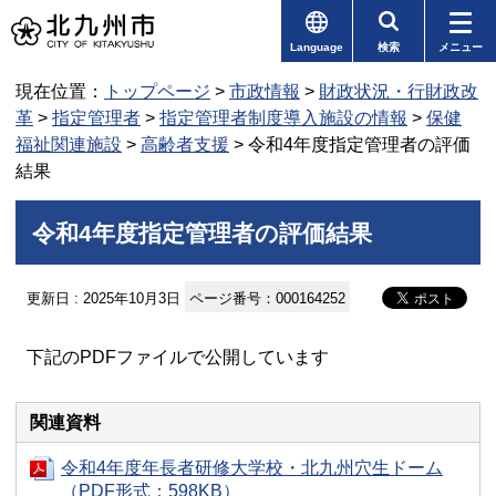
Language
検索
メニュー
現在位置：
トップページ
>
市政情報
>
財政状況・行財政改
革
>
指定管理者
>
指定管理者制度導入施設の情報
>
保健
福祉関連施設
>
高齢者支援
> 令和4年度指定管理者の評価
結果
令和4年度指定管理者の評価結果
更新日 : 2025年10月3日
ページ番号：000164252
下記のPDFファイルで公開しています
関連資料
令和4年度年長者研修大学校・北九州穴生ドーム
（PDF形式：598KB）