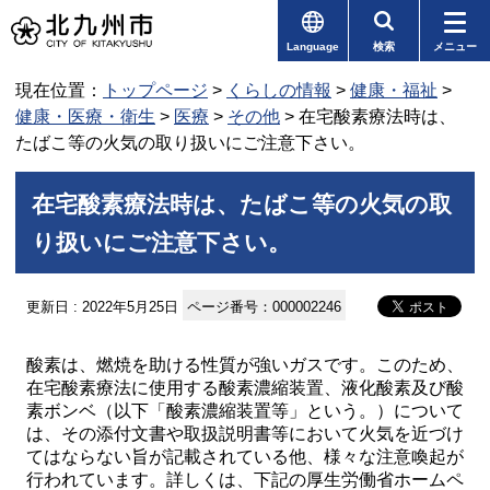
Language
検索
メニュー
現在位置：
トップページ
>
くらしの情報
>
健康・福祉
>
健康・医療・衛生
>
医療
>
その他
> 在宅酸素療法時は、
たばこ等の火気の取り扱いにご注意下さい。
在宅酸素療法時は、たばこ等の火気の取
り扱いにご注意下さい。
更新日 : 2022年5月25日
ページ番号：000002246
酸素は、燃焼を助ける性質が強いガスです。このため、
在宅酸素療法に使用する酸素濃縮装置、液化酸素及び酸
素ボンベ（以下「酸素濃縮装置等」という。）について
は、その添付文書や取扱説明書等において火気を近づけ
てはならない旨が記載されている他、様々な注意喚起が
行われています。詳しくは、下記の厚生労働省ホームペ