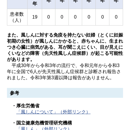
年
年
年
年
年
年
年
患者数
19
0
0
0
0
0
0
（人）
また、風しんに対する免疫を持たない妊婦（とくに妊娠
初期の女性）が風しんにかかると、赤ちゃんに、生まれ
つき心臓に病気がある、耳が聞こえにくい、目が見えに
くいなどの障害（先天性風しん症候群）が起こる可能性
があります。
平成30年から令和3年の流行で、令和元年から令和3
年に全国で6人が先天性風しん症候群と診断され報告さ
れました。令和3年第3週以降は報告がありません。
参考
・厚生労働省
「風しんについて」（外部リンク）
・国立健康危機管理研究機構
「風しん」（外部リンク）