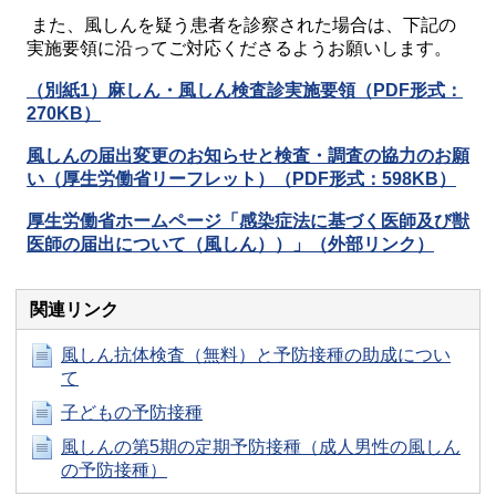
また、風しんを疑う患者を診察された場合は、下記の
実施要領に沿ってご対応くださるようお願いします。
（別紙1）麻しん・風しん検査診実施要領（PDF形式：
270KB）
風しんの届出変更のお知らせと検査・調査の協力のお願
い（厚生労働省リーフレット）（PDF形式：598KB）
厚生労働省ホームページ「感染症法に基づく医師及び獣
医師の届出について（風しん））」（外部リンク）
関連リンク
風しん抗体検査（無料）と予防接種の助成につい
て
子どもの予防接種
風しんの第5期の定期予防接種（成人男性の風しん
の予防接種）