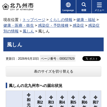
Language
検索
メニュー
現在位置：
トップページ
>
くらしの情報
>
健康・福祉
>
健康・医療・衛生
>
感染症・予防接種
>
感染症
>
感染症
別の情報
>
風しん
> 風しん
風しん
更新日 : 2026年6月10日
ページ番号：000027829
表のサイズを切り替える
風しんの北九州市への届出状況
令
令
令
令
令
令
令
和
和2
和3
和4
和5
和6
和7
元