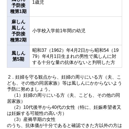
1歳児
予防接
種第1期
麻しん
風しん
小学校入学前1年間の幼児
予防接
種第2期
昭和37（1962）年4月2日から昭和54（19
風しん
79）年4月1日生まれの男性で風しんに対
第5期
する十分な量の抗体がないと判明した方
2．妊婦を守る観点から、妊婦の周りにいる方（夫、こ
ども、その他の同居家族）等は風しんにかからないよう
予防に努めましょう。
（1）妊婦の周りにいる方（夫、こども、その他の同
居家族）
（2）10代後半から40代の女性（特に、妊娠希望者又
は妊娠する可能性の高い方）
（3）産褥早期の女性
のうち、抗体価が十分であると確認できた方以外の方は