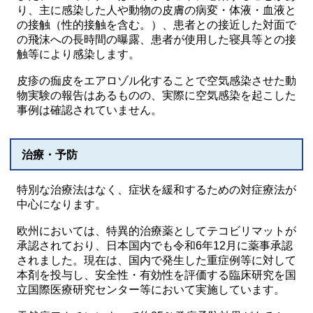
り、主に感染した人や動物の皮膚の病変・体液・血液と
の接触（性的接触を含む。）、患者との接近した対面で
の飛沫への長時間の曝露、患者が使用した寝具等との接
触等により感染します。
皮疹の痂皮をエアロゾル化することで空気感染させた動
物実験の報告はあるものの、実際に空気感染を起こした
事例は確認されていません。
治療・予防
特別な治療法はなく、症状を緩和するための対症療法が
中心になります。
欧州においては、特異的治療薬としてテコビリマットが
承認されており、日本国内でも令和6年12月に薬事承認
されました。現在は、国内で発生した重症例等に対して
本剤を投与し、安全性・有効性を評価する臨床研究を国
立国際医療研究センター等において実施しています。