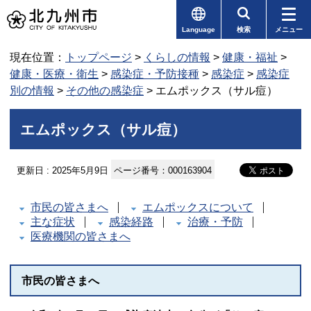
Language
検索
メニュー
現在位置：
トップページ
>
くらしの情報
>
健康・福祉
>
健康・医療・衛生
>
感染症・予防接種
>
感染症
>
感染症
別の情報
>
その他の感染症
> エムポックス（サル痘）
エムポックス（サル痘）
更新日 : 2025年5月9日
ページ番号：000163904
市民の皆さまへ
エムポックスについて
主な症状
感染経路
治療・予防
医療機関の皆さまへ
市民の皆さまへ