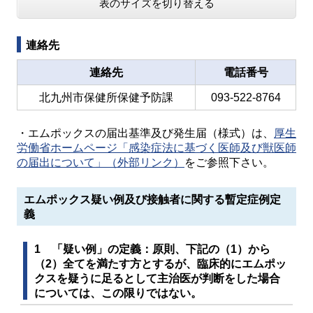
表のサイズを切り替える
連絡先
連絡先
電話番号
北九州市保健所保健予防課
093-522-8764
・エムポックスの届出基準及び発生届（様式）は、
厚生
労働省ホームページ「感染症法に基づく医師及び獣医師
の届出について」（外部リンク）
をご参照下さい。
エムポックス疑い例及び接触者に関する暫定症例定
義
1 「疑い例」の定義：原則、下記の（1）から
（2）全てを満たす方とするが、臨床的にエムポッ
クスを疑うに足るとして主治医が判断をした場合
については、この限りではない。