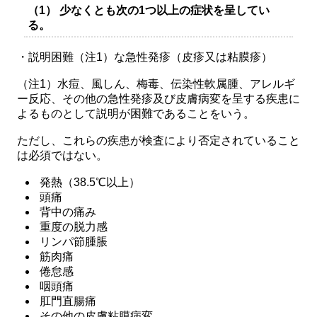
（1） 少なくとも次の1つ以上の症状を呈してい
る。
・説明困難（注1）な急性発疹（皮疹又は粘膜疹）
（注1）水痘、風しん、梅毒、伝染性軟属腫、アレルギ
ー反応、その他の急性発疹及び皮膚病変を呈する疾患に
よるものとして説明が困難であることをいう。
ただし、これらの疾患が検査により否定されていること
は必須ではない。
発熱（38.5℃以上）
頭痛
背中の痛み
重度の脱力感
リンパ節腫脹
筋肉痛
倦怠感
咽頭痛
肛門直腸痛
その他の皮膚粘膜病変