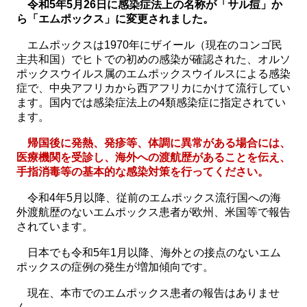
令和5年5月26日に感染症法上の名称が「サル痘」か
ら「エムポックス」に変更されました。
エムポックスは1970年にザイール（現在のコンゴ民
主共和国）でヒトでの初めの感染が確認された、オルソ
ポックスウイルス属のエムポックスウイルスによる感染
症で、中央アフリカから西アフリカにかけて流行してい
ます。国内では感染症法上の4類感染症に指定されてい
ます。
帰国後に発熱、発疹等、体調に異常がある場合には、
医療機関を受診し、海外への渡航歴があることを伝え、
手指消毒等の基本的な感染対策を行ってください。
令和4年5月以降、従前のエムポックス流行国への海
外渡航歴のないエムポックス患者が欧州、米国等で報告
されています。
日本でも令和5年1月以降、海外との接点のないエム
ポックスの症例の発生が増加傾向です。
現在、本市でのエムポックス患者の報告はありませ