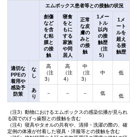
エムポックス患者等との接触の状況
創傷
寝食
1メー
正常
1メ
など
をと
トル
な皮
ート
を含
もに
以内
膚の
ルを
む粘
する
の接
みと
超え
膜と
家族
触歴
の接
る接
の接
や同
（注
触
触歴
触
居人
5）
高
高
中
適切な
な
（注
（注
（注
中
低
PPEの
し
3）
4）
3）
着用や
感染予
あ
－
－
－
低
防策
低
り
（注3）動物におけるエムポックスの感染伝播が見られ
る国でのげっ歯類との接触を含む
（注4）寝具やタオルの共有や、清掃・洗濯の際の、確
定例の体液が付着した寝具・洋服等との接触を含む