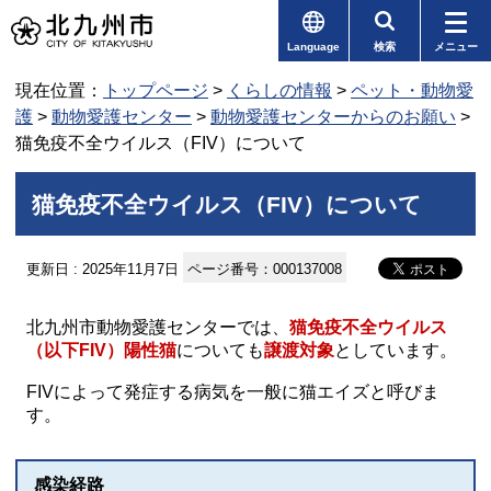
Language
検索
メニュー
現在位置：
トップページ
>
くらしの情報
>
ペット・動物愛
護
>
動物愛護センター
>
動物愛護センターからのお願い
>
猫免疫不全ウイルス（FIV）について
猫免疫不全ウイルス（FIV）について
更新日 : 2025年11月7日
ページ番号：000137008
北九州市動物愛護センターでは、
猫免疫不全ウイルス
（以下FIV）陽性猫
についても
譲渡対象
としています。
FIVによって発症する病気を一般に猫エイズと呼びま
す。
感染経路