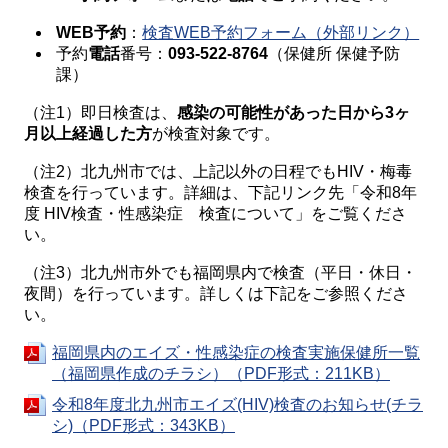
WEB予約
：
検査WEB予約フォーム（外部リンク）
予約
電話
番号：
093-522-8764
（保健所 保健予防
課）
（注1）即日検査は、
感染の可能性があった日から3ヶ
月以上経過した方
が検査対象です。
（注2）北九州市では、上記以外の日程でもHIV・梅毒
検査を行っています。詳細は、下記リンク先「令和8年
度 HIV検査・性感染症 検査について」をご覧くださ
い。
（注3）北九州市外でも福岡県内で検査（平日・休日・
夜間）を行っています。詳しくは下記をご参照くださ
い。
福岡県内のエイズ・性感染症の検査実施保健所一覧
（福岡県作成のチラシ）（PDF形式：211KB）
令和8年度北九州市エイズ(HIV)検査のお知らせ(チラ
シ)（PDF形式：343KB）