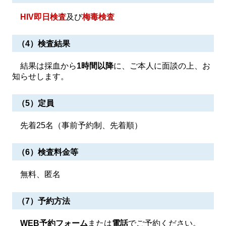
HIV即日検査
及び
梅毒検査
（4）検査結果
結果は採血から
1時間以降
に、ご本人に面談の上、お
知らせします。
（5）定員
先着25名（事前予約制、先着順）
（6）検査料金等
無料、匿名
（7）予約方法
WEB予約フォーム
または
電話
でご予約ください。