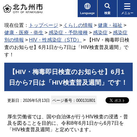
Language
検索
メニュー
現在位置：
トップページ
>
くらしの情報
>
健康・福祉
>
健康・医療・衛生
>
感染症・予防接種
>
感染症
>
感染症
別の情報
>
HIV・性感染症（STD）
> 【HIV・梅毒即日検
査のお知らせ】6月1日から7日は「HIV検査普及週間」で
す！
【HIV・梅毒即日検査のお知らせ】6月1
日から7日は「HIV検査普及週間」です！
更新日 : 2026年5月13日
ページ番号：000131801
厚生労働省では、国や自治体が行うHIV検査の浸透・普
及を図ることを目的に、令和8年6月1日から6月7日を
「HIV検査普及週間」と定めています。