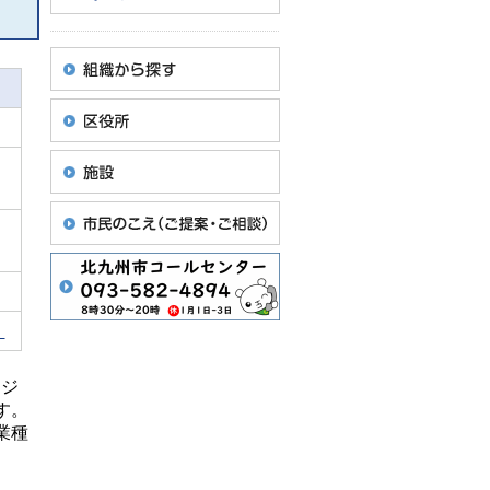
ス
）
レジ
す。
業種