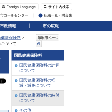
Foreign Language
サイト内検索
州市コールセンター
組織一覧・問合先
市政情報
市の広報
民健康保険料
>
印刷用ページ
付について
国民健康保険料
い
国民健康保険料の計算
について
国民健康保険料の軽
減・減免について
国民健康保険料の納付
について
その他