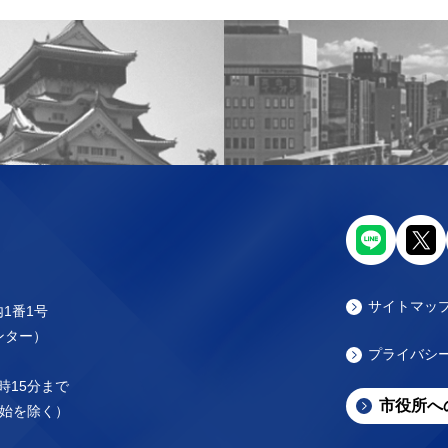
サイトマッ
内1番1号
センター）
プライバシ
時15分まで
市役所へ
始を除く）