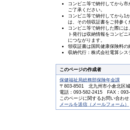
コンビニ等で納付してから市
ご了承ください。
コンビニ等で納付してから1
は、その領収証書をご持参く
コンビニ等で納付した際には
ト発行は収納情報をコンビニ
につながります。
領収証書は国民健康保険料の
収納代行：株式会社電算シス
このページの作成者
保健福祉局総務部保険年金課
〒803-8501 北九州市小倉北区
電話：093-582-2415 FAX：093-5
このページに関するお問い合わせ
メールを送信（メールフォーム）