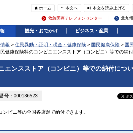
ホーム
本文へ
本文を読み上げる
救急医療テレフォンセンター
北九
観光・おでかけ
ビジネス・産業
報
の情報
>
住民異動・証明・税金・健康保険
>
国民健康保険
>
国
国民健康保険料のコンビニエンスストア（コンビニ）等での納
ニエンスストア（コンビニ）等での納付につ
号：000136523
コンビニ等の全国各店舗で納付できます。