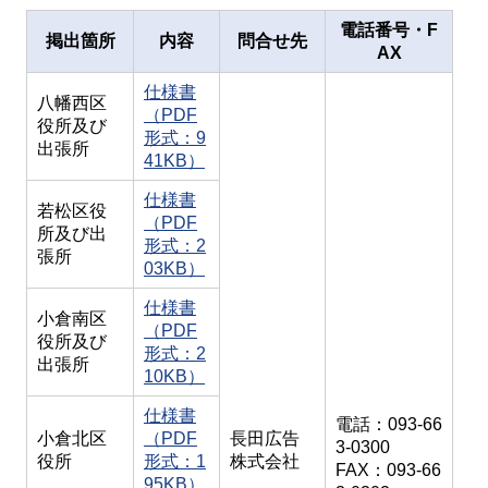
電話番号・F
掲出箇所
内容
問合せ先
AX
仕様書
八幡西区
（PDF
役所及び
形式：9
出張所
41KB）
仕様書
若松区役
（PDF
所及び出
形式：2
張所
03KB）
仕様書
小倉南区
（PDF
役所及び
形式：2
出張所
10KB）
仕様書
電話：093-66
小倉北区
（PDF
長田広告
3-0300
役所
形式：1
株式会社
FAX：093-66
95KB）