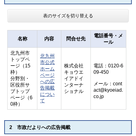
表のサイズを切り替える
電話番号・メ
名称
内容
問合せ先
ール
北九州市
北九州
トップペ
市公式
ージ（15
株式会社
電話：0120-6
ホーム
枠）
キョウエ
09-450
ページ
分野別・
イアドイ
への広
メール：cont
区役所サ
ンターナ
告掲載
act@kyoeiad.
ブトップ
ショナル
につい
co.jp
ページ（6
て
0枠）
2 市政だよりへの広告掲載