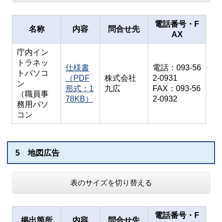
電話番号・F
名称
内容
問合せ先
AX
庁内イン
トラネッ
仕様書
電話：093-56
トパソコ
（PDF
株式会社
2-0931
ン
形式：1
九広
FAX：093-56
（職員事
78KB）
2-0932
務用パソ
コン
5 地図広告
表のサイズを切り替える
電話番号・F
掲出箇所
内容
問合せ先