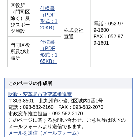
区役所
仕様書
（門司区
（PDF
除く）及
形式：1
電話：052-97
びスポー
20KB）
株式会社
9-1600
ツ施設
宣通
FAX：052-97
仕様書
9-1601
門司区役
（PDF
所及び出
形式：1
張所
65KB）
このページの作成者
財政・変革局市政変革推進室
〒803-8501 北九州市小倉北区城内1番1号
電話：093-582-2160 FAX：093-582-2070
市政変革推進担当：093-582-3170
このページに関するお問い合わせ、ご意見等は以下の
メールフォームより送信できます。
メールを送信（メールフォーム）