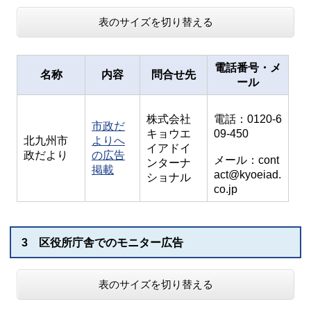
表のサイズを切り替える
電話番号・メ
名称
内容
問合せ先
ール
株式会社
電話：0120-6
市政だ
キョウエ
09-450
北九州市
よりへ
イアドイ
政だより
の広告
メール：cont
ンターナ
掲載
act@kyoeiad.
ショナル
co.jp
3 区役所庁舎でのモニター広告
表のサイズを切り替える