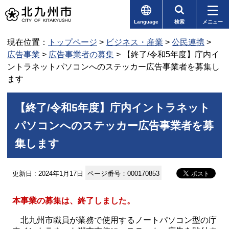
Language
検索
メニュー
現在位置：
トップページ
>
ビジネス・産業
>
公民連携
>
広告事業
>
広告事業者の募集
> 【終了/令和5年度】庁内イ
ントラネットパソコンへのステッカー広告事業者を募集し
ます
【終了/令和5年度】庁内イントラネット
パソコンへのステッカー広告事業者を募
集します
更新日 : 2024年1月17日
ページ番号：000170853
本事業の募集は、終了しました。
北九州市職員が業務で使用するノートパソコン型の庁