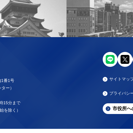
サイトマッ
内1番1号
センター）
プライバシ
時15分まで
市役所へ
始を除く）