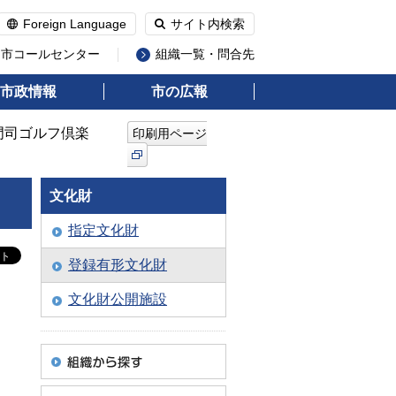
Foreign Language
サイト内検索
州市コールセンター
組織一覧・問合先
市政情報
市の広報
門司ゴルフ倶楽
印刷用ページ
文化財
指定文化財
登録有形文化財
文化財公開施設