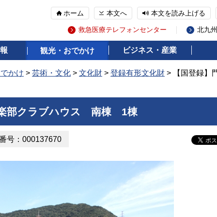
ホーム
本文へ
本文を読み上げる
救急医療テレフォンセンター
北九
報
ビジネス・産業
観光・おでかけ
おでかけ
>
芸術・文化
>
文化財
>
登録有形文化財
> 【国登録】
楽部クラブハウス 南棟 1棟
号：000137670