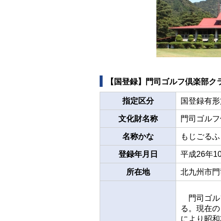
【国登録】門司ゴルフ倶楽部ク
指定区分
国登録有形
文化財名称
門司ゴルフ
名称かな
もじごるふ
登録年月日
平成26年1
所在地
北九州市門
門司ゴルフ
る。現在の
により昭和