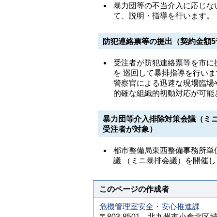
暴力団等の不当介入に応じな
て、説明・指導を行います。
防犯連絡票等の提出（契約金額
受注者が防犯連絡票等を市に
を 巡回して暴排指導を行い
警察官による迅速な現場臨場
的確な組織的初動対応が可能
暴力団等介入排除対策会議（ミニ
受注者が対象）
都市整備局東西整備事務所単
議 （ミニ暴排会議）を開催
このページの作成者
危機管理室安全・安心推進課
〒803-8501 北九州市小倉北区