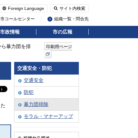
Foreign Language
サイト内検索
州市コールセンター
組織一覧・問合先
市政情報
市の広報
から暴力団を排
印刷用ページ
交通安全・防犯
交通安全
防犯
暴力団排除
した
モラル・マナーアップ