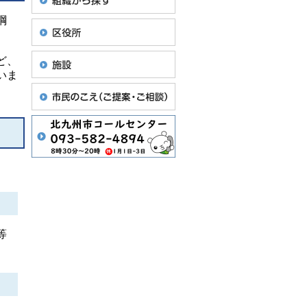
綱
ど、
いま
等