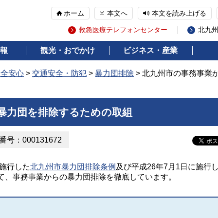
ホーム
本文へ
本文を読み上げる
救急医療テレフォンセンター
北九
報
観光・おでかけ
ビジネス・産業
安全安心
>
交通安全・防犯
>
暴力団排除
> 北九州市の事務事業
暴力団を排除するための取組
号：000131672
に施行した
北九州市暴力団排除条例
及び平成26年7月1日に施行
て、事務事業からの暴力団排除を徹底しています。