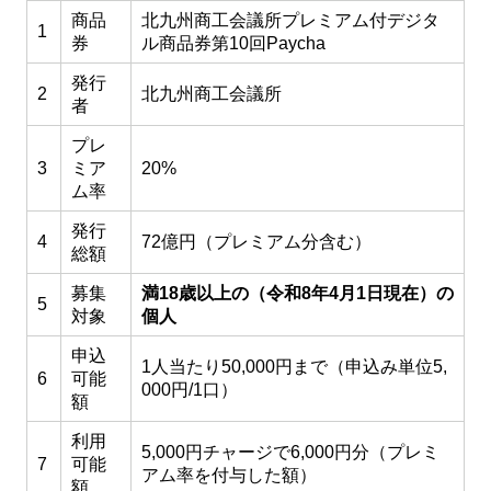
商品
北九州商工会議所プレミアム付デジタ
1
券
ル商品券第10回Paycha
発行
2
北九州商工会議所
者
プレ
3
ミア
20%
ム率
発行
4
72億円（プレミアム分含む）
総額
募集
満18歳以上の（令和8年4月1日現在）の
5
対象
個人
申込
1人当たり50,000円まで（申込み単位5,
6
可能
000円/1口）
額
利用
5,000円チャージで6,000円分（プレミ
7
可能
アム率を付与した額）
額