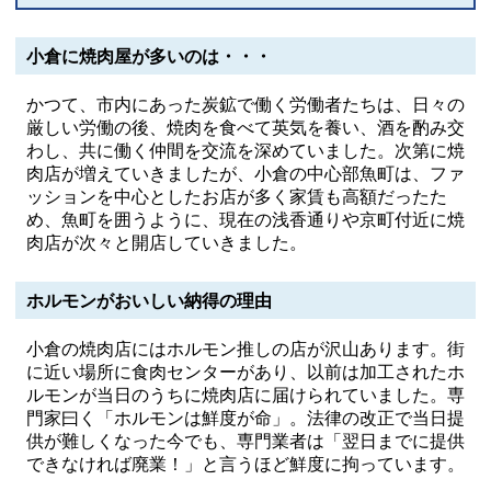
小倉に焼肉屋が多いのは・・・
かつて、市内にあった炭鉱で働く労働者たちは、日々の
厳しい労働の後、焼肉を食べて英気を養い、酒を酌み交
わし、共に働く仲間を交流を深めていました。次第に焼
肉店が増えていきましたが、小倉の中心部魚町は、ファ
ッションを中心としたお店が多く家賃も高額だったた
め、魚町を囲うように、現在の浅香通りや京町付近に焼
肉店が次々と開店していきました。
ホルモンがおいしい納得の理由
小倉の焼肉店にはホルモン推しの店が沢山あります。街
に近い場所に食肉センターがあり、以前は加工されたホ
ルモンが当日のうちに焼肉店に届けられていました。専
門家曰く「ホルモンは鮮度が命」。法律の改正で当日提
供が難しくなった今でも、専門業者は「翌日までに提供
できなければ廃業！」と言うほど鮮度に拘っています。