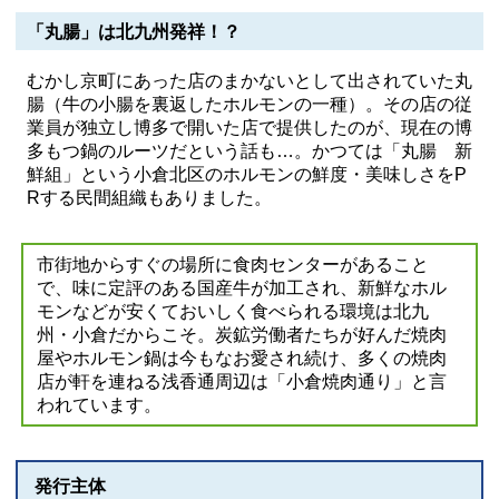
「丸腸」は北九州発祥！？
むかし京町にあった店のまかないとして出されていた丸
腸（牛の小腸を裏返したホルモンの一種）。その店の従
業員が独立し博多で開いた店で提供したのが、現在の博
多もつ鍋のルーツだという話も…。かつては「丸腸 新
鮮組」という小倉北区のホルモンの鮮度・美味しさをP
Rする民間組織もありました。
市街地からすぐの場所に食肉センターがあること
で、味に定評のある国産牛が加工され、新鮮なホル
モンなどが安くておいしく食べられる環境は北九
州・小倉だからこそ。炭鉱労働者たちが好んだ焼肉
屋やホルモン鍋は今もなお愛され続け、多くの焼肉
店が軒を連ねる浅香通周辺は「小倉焼肉通り」と言
われています。
発行主体