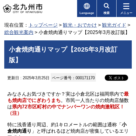
Language
検索
メニュー
現在位置：
トップページ
>
観光・おでかけ
>
観光ガイド
>
総合観光案内
> 小倉焼肉通りマップ【2025年3月改訂版】
小倉焼肉通りマップ【2025年3月改訂
版】
更新日 : 2025年3月25日
ページ番号：000171170
みなさんお気づきですか？実は小倉北区は福岡県内で
最
も焼肉店でにぎわうまち
。市民一人当たりの焼肉店舗数
は
県内72市区町村の中でナンバーワンの焼肉激戦区！
（注）
特に浅香通り周辺、約1キロメートルの範囲は通称「
小
倉焼肉通り
」と呼ばれるほど焼肉店が密集しているエリ