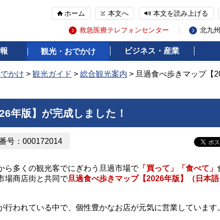
ホーム
本文へ
本文を読み上げる
救急医療テレフォンセンター
北九
報
ビジネス・産業
観光・おでかけ
おでかけ
>
観光ガイド
>
総合観光案内
> 旦過食べ歩きマップ【2
26年版】が完成しました！
号：000172014
から多くの観光客でにぎわう旦過市場で
「買って」「食べて」
市場商店街と共同で
旦過食べ歩きマップ【2026年版】（日本語
が行われている中で、個性豊かなお店が元気に営業しています