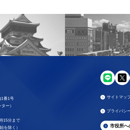
サイトマッ
内1番1号
センター）
プライバシ
時15分まで
市役所へ
始を除く）