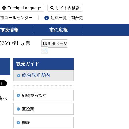
Foreign Language
サイト内検索
州市コールセンター
組織一覧・問合先
市政情報
市の広報
026年版】が完
印刷用ページ
観光ガイド
総合観光案内
食べ
。