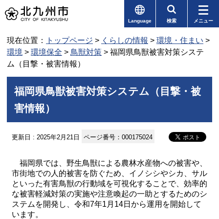
Language
検索
メニュー
現在位置：
トップページ
>
くらしの情報
>
環境・住まい
>
環境
>
環境保全
>
鳥獣対策
> 福岡県鳥獣被害対策システ
ム（目撃・被害情報）
福岡県鳥獣被害対策システム（目撃・被
害情報）
更新日 : 2025年2月21日
ページ番号：000175024
福岡県では、野生鳥獣による農林水産物への被害や、
市街地での人的被害を防ぐため、イノシシやシカ、サル
といった有害鳥獣の行動域を可視化することで、効率的
な被害軽減対策の実施や注意喚起の一助とするためのシ
ステムを開発し、令和7年1月14日から運用を開始して
います。