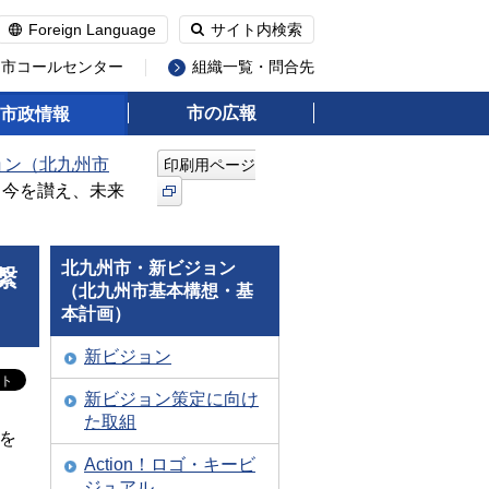
Foreign Language
サイト内検索
州市コールセンター
組織一覧・問合先
市の広報
市政情報
ョン（北九州市
印刷用ページ
、今を讃え、未来
北九州市・新ビジョン
繋
（北九州市基本構想・基
本計画）
新ビジョン
新ビジョン策定に向け
た取組
を
Action！ロゴ・キービ
ジュアル