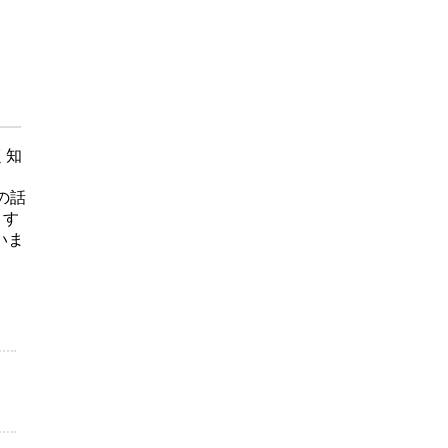
く知
の話
こす
いま