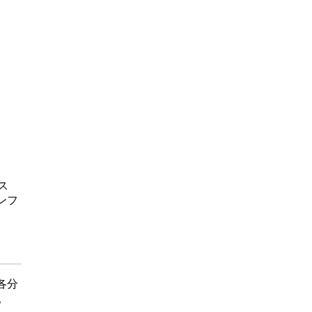
ス
ンフ
各分
。