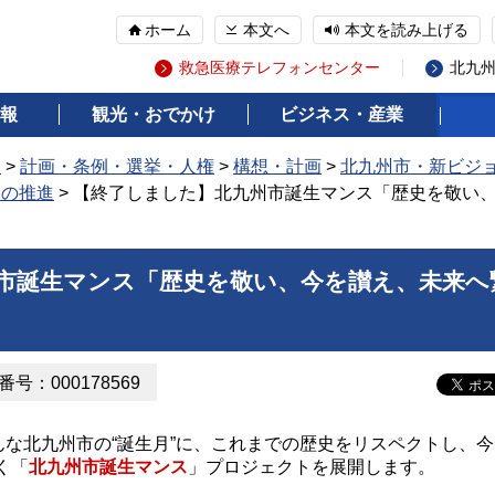
ホーム
本文へ
本文を読み上げる
救急医療テレフォンセンター
北九
報
観光・おでかけ
ビジネス・産業
報
>
計画・条例・選挙・人権
>
構想・計画
>
北九州市・新ビジ
ンの推進
> 【終了しました】北九州市誕生マンス「歴史を敬い
市誕生マンス「歴史を敬い、今を讃え、未来へ
号：000178569
んな北九州市の“誕生月”に、これまでの歴史をリスペクトし、今
く「
北九州市誕生マンス
」プロジェクトを展開します。