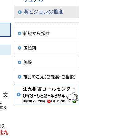
新ビジョンの推進
、文
し
体を
携を
北九