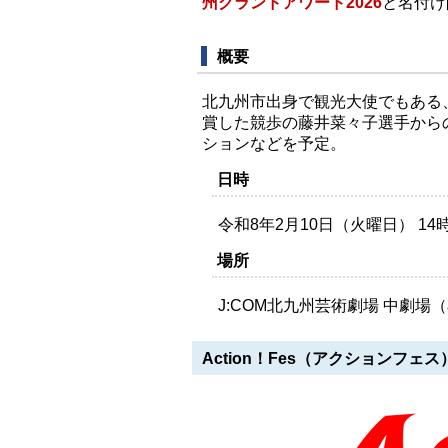
州グランドアワード2026
と名付け
概要
北九州市出身で観光大使でもある
賞した競歩の藤井菜々子選手から
ションなどを予定。
日時
令和8年2月10日（火曜日） 14時3
場所
J:COM北九州芸術劇場 中劇場
Action！Fes（アクションフェス