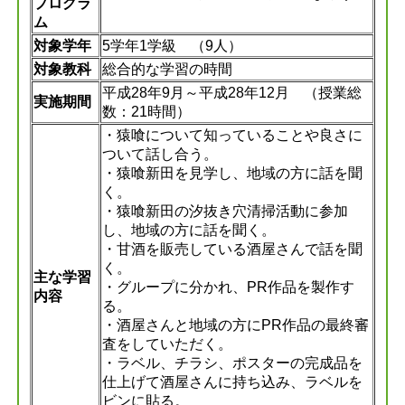
プログラ
ム
対象学年
5学年1学級 （9人）
対象教科
総合的な学習の時間
平成28年9月～平成28年12月 （授業総
実施期間
数：21時間）
・猿喰について知っていることや良さに
ついて話し合う。
・猿喰新田を見学し、地域の方に話を聞
く。
・猿喰新田の汐抜き穴清掃活動に参加
し、地域の方に話を聞く。
・甘酒を販売している酒屋さんで話を聞
く。
主な学習
・グループに分かれ、PR作品を製作す
内容
る。
・酒屋さんと地域の方にPR作品の最終審
査をしていただく。
・ラベル、チラシ、ポスターの完成品を
仕上げて酒屋さんに持ち込み、ラベルを
ビンに貼る。