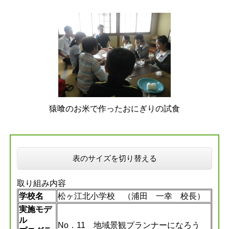
猿喰のお米で作ったおにぎりの試食
表のサイズを切り替える
取り組み内容
学校名
松ヶ江北小学校 （浦田 一幸 校長）
実施モデ
ル
No．11 地域景観プランナーになろう