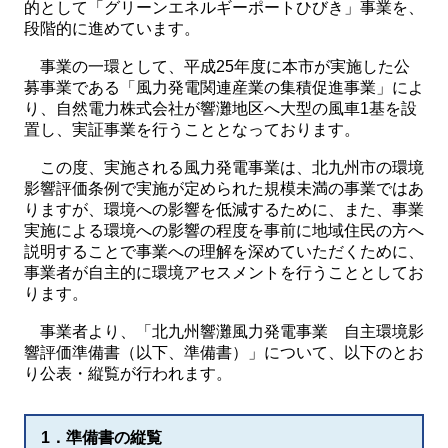
的として「グリーンエネルギーポートひびき」事業を、
段階的に進めています。
事業の一環として、平成25年度に本市が実施した公
募事業である「風力発電関連産業の集積促進事業」によ
り、自然電力株式会社が響灘地区へ大型の風車1基を設
置し、実証事業を行うこととなっております。
この度、実施される風力発電事業は、北九州市の環境
影響評価条例で実施が定められた規模未満の事業ではあ
りますが、環境への影響を低減するために、また、事業
実施による環境への影響の程度を事前に地域住民の方へ
説明することで事業への理解を深めていただくために、
事業者が自主的に環境アセスメントを行うこととしてお
ります。
事業者より、「北九州響灘風力発電事業 自主環境影
響評価準備書（以下、準備書）」について、以下のとお
り公表・縦覧が行われます。
1．準備書の縦覧