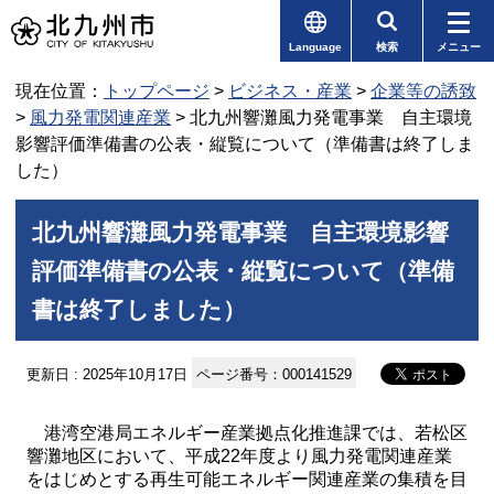
Language
検索
メニュー
現在位置：
トップページ
>
ビジネス・産業
>
企業等の誘致
>
風力発電関連産業
> 北九州響灘風力発電事業 自主環境
影響評価準備書の公表・縦覧について（準備書は終了しま
した）
北九州響灘風力発電事業 自主環境影響
評価準備書の公表・縦覧について（準備
書は終了しました）
更新日 : 2025年10月17日
ページ番号：000141529
港湾空港局エネルギー産業拠点化推進課では、若松区
響灘地区において、平成22年度より風力発電関連産業
をはじめとする再生可能エネルギー関連産業の集積を目