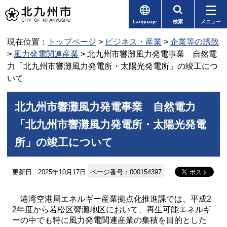
Language
検索
メニュー
現在位置：
トップページ
>
ビジネス・産業
>
企業等の誘致
>
風力発電関連産業
> 北九州市響灘風力発電事業 自然電
力「北九州市響灘風力発電所・太陽光発電所」の竣工につ
いて
北九州市響灘風力発電事業 自然電力
「北九州市響灘風力発電所・太陽光発電
所」の竣工について
更新日 : 2025年10月17日
ページ番号：000154397
港湾空港局エネルギー産業拠点化推進課では、平成2
2年度から若松区響灘地区において、再生可能エネルギ
ーの中でも特に風力発電関連産業の集積を目的とした