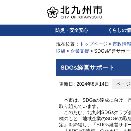
防災・安全安心
くらしの情
現在位置：
トップページ
>
市政情
取組
>
企業支援
> SDGs経営サポー
SDGs経営サポート
更新日 : 2024年8月14日
ページ番
本市は、SDGsの達成に向け、
取り組んでいます。
このたび、北九州SDGsクラブ会
標のもと、地域企業のSDGsの取
定』を締結し、「SDGs経営サポ
「SDGsの達成」のために、地