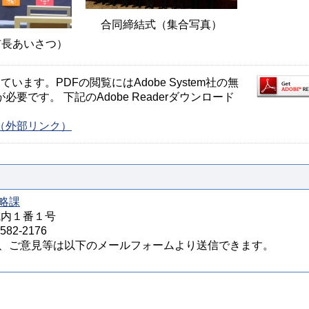
合同締結式（集合写真）
市長あいさつ）
ます。PDFの閲覧にはAdobe System社の無
が必要です。 下記のAdobe Readerダウンロード
ージ（外部リンク）
略課
城内１番１号
82-2176
、ご意見等は以下のメールフォームより送信できます。