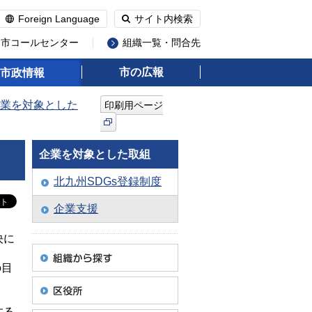
Foreign Language
サイト内検索
州市コールセンター
組織一覧・問合先
市の広報
市政情報
業を対象とした
印刷用ページ
企業を対象とした取組
北九州SDGs登録制度
企業支援
決に
の目
する