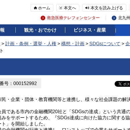
ホーム
本文へ
本文を読み上げる
救急医療テレフォンセンター
北九
報
観光・おでかけ
ビジネス・産業
報
>
計画・条例・選挙・人権
>
構想・計画
>
SDGsについて
>
企
ト
号：000152992
市民・企業・団体・教育機関等と連携し、様々な社会課題の解
員である市内の金融機関20社と「SDGsの達成」という共通
組みをサポートするため、『SDGs達成に向けた協力に関する協
ート」を開始しました。
域の金融機関が行政と連携し、ワンストップで企業をサポート