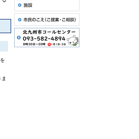
とを
さま