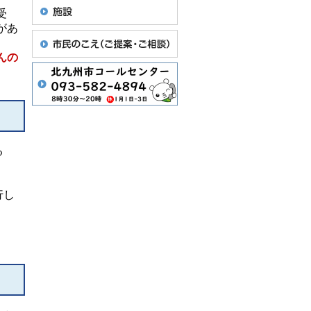
受
があ
んの
る
行し