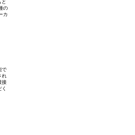
もと
種の
ーカ
能で
され
被接
だく