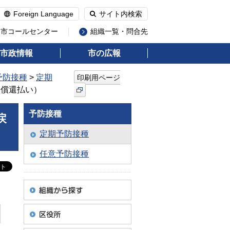
Foreign Language
サイト内検索
州市コールセンター
組織一覧・問合先
市政情報
市の広報
予防接種
>
定期
印刷用ページ
（償還払い）
予防接種
戻
定期予防接種
任意予防接種