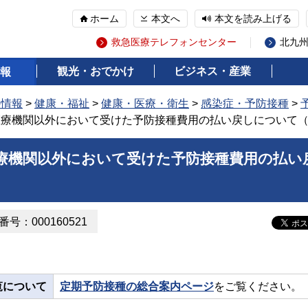
ホーム
本文へ
本文を読み上げる
救急医療テレフォンセンター
北九
観光・おでかけ
ビジネス・産業
報
の情報
>
健康・福祉
>
健康・医療・衛生
>
感染症・予防接種
>
医療機関以外において受けた予防接種費用の払い戻しについて
療機関以外において受けた予防接種費用の払い
号：000160521
覧について
定期予防接種の総合案内ページ
をご覧ください。