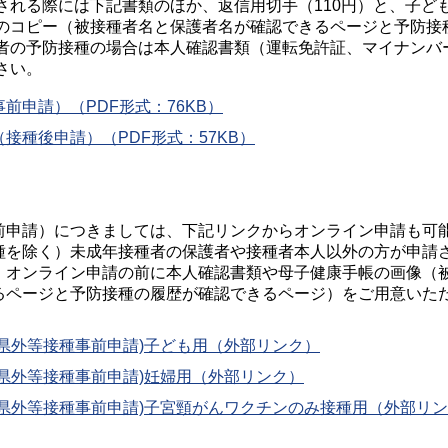
される際には下記書類のほか、返信用切手（110円）と、子ど
のコピー（被接種者名と保護者名が確認できるページと予防接
者の予防接種の場合は本人確認書類（運転免許証、マイナンバ
さい。
前申請）（PDF形式：76KB）
接種後申請）（PDF形式：57KB）
前申請）につきましては、下記リンクからオンライン申請も可
種を除く）未成年接種者の保護者や接種者本人以外の方が申請
。オンライン申請の前に本人確認書類や母子健康手帳の画像（
るページと予防接種の履歴が確認できるページ）をご用意いた
県外等接種事前申請)子ども用（外部リンク）
県外等接種事前申請)妊婦用（外部リンク）
県外等接種事前申請)子宮頸がんワクチンのみ接種用（外部リン