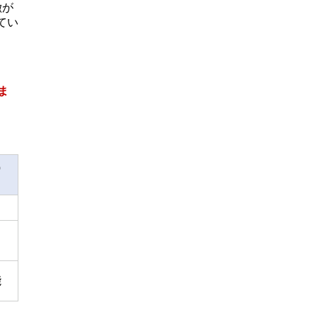
徴が
てい
ま
）
）
能