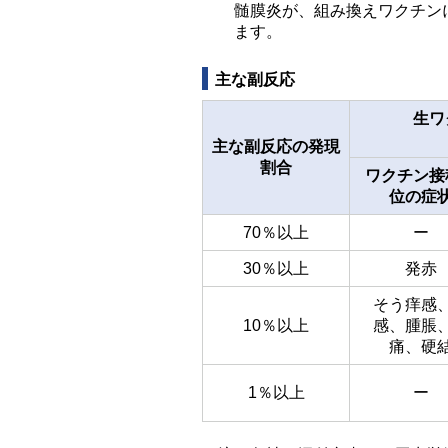
髄膜炎が、組み換えワクチン
ます。
主な副反応
生ワ
主な副反応の発現
割合
ワクチン接
位の症
70％以上
ー
30％以上
発赤
そう痒感
10％以上
感、腫脹
痛、硬
1％以上
ー