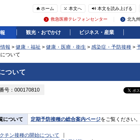
ホーム
本文へ
本文を読み上げる
救急医療テレフォンセンター
北九
観光・おでかけ
ビジネス・産業
報
の情報
>
健康・福祉
>
健康・医療・衛生
>
感染症・予防接種
>
種について
について
号：000170810
覧について
定期予防接種の総合案内ページ
をご覧ください
クチン接種の開始について