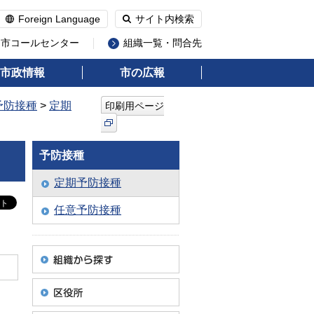
Foreign Language
サイト内検索
州市コールセンター
組織一覧・問合先
市政情報
市の広報
予防接種
>
定期
印刷用ページ
予防接種
定期予防接種
任意予防接種
。