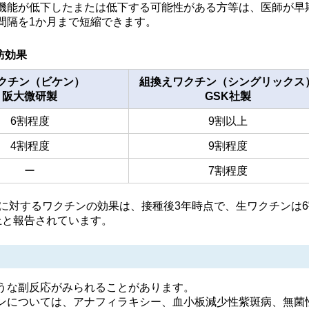
機能が低下したまたは低下する可能性がある方等は、医師が早
間隔を1か月まで短縮できます。
防効果
クチン（ビケン）
組換えワクチン（シングリックス
阪大微研製
GSK社製
6割程度
9割以上
4割程度
9割程度
ー
7割程度
）に対するワクチンの効果は、接種後3年時点で、生ワクチンは6
上と報告されています。
うな副反応がみられることがあります。
ンについては、アナフィラキシー、血小板減少性紫斑病、無菌