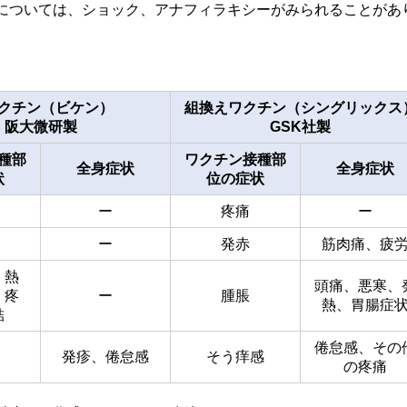
については、ショック、アナフィラキシーがみられることがあ
クチン（ビケン）
組換えワクチン（シングリックス
阪大微研製
GSK社製
種部
ワクチン接種部
全身症状
全身症状
状
位の症状
ー
疼痛
ー
ー
発赤
筋肉痛、疲
、熱
頭痛、悪寒、
、疼
ー
腫脹
熱、胃腸症
結
倦怠感、その
発疹、倦怠感
そう痒感
の疼痛