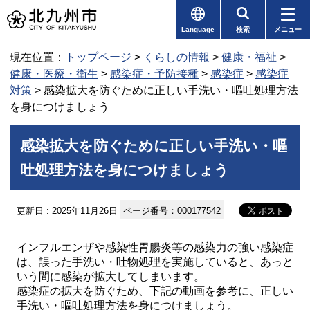
Language
検索
メニュー
現在位置：
トップページ
>
くらしの情報
>
健康・福祉
>
健康・医療・衛生
>
感染症・予防接種
>
感染症
>
感染症
対策
> 感染拡大を防ぐために正しい手洗い・嘔吐処理方法
を身につけましょう
感染拡大を防ぐために正しい手洗い・嘔
吐処理方法を身につけましょう
更新日 : 2025年11月26日
ページ番号：000177542
インフルエンザや感染性胃腸炎等の感染力の強い感染症
は、誤った手洗い・吐物処理を実施していると、あっと
いう間に感染が拡大してしまいます。
感染症の拡大を防ぐため、下記の動画を参考に、正しい
手洗い・嘔吐処理方法を身につけましょう。