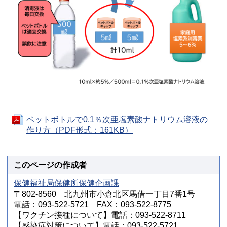
ペットボトルで0.1％次亜塩素酸ナトリウム溶液の
作り方（PDF形式：161KB）
このページの作成者
保健福祉局保健所保健企画課
〒802-8560 北九州市小倉北区馬借一丁目7番1号
電話：093-522-5721 FAX：093-522-8775
【ワクチン接種について】電話：093-522-8711
【感染症対策について】電話：093-522-5721