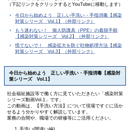
（下記リンクをクリックするとYouTubeに移動します）
今日から始めよう 正しい手洗い・手指消毒【感染
対策シリーズ Vol.1】（外部リンク）
もう迷わない！ 個人防護具（PPE）の着脱手順
【感染対策シリーズ Vol.2】（外部リンク）
慌てないで！ 感染拡大を防ぐ吐物処理方法【感染
対策シリーズ Vol.3】（外部リンク）
今日から始めよう 正しい手洗い・手指消毒【感染対
策シリーズ Vol.1】
社会福祉施設等で働く方に見ていただきたい「感染対策
シリーズ動画Vol.1」です。
この動画は、【手洗い方法】について現場ですぐに活か
せるよう分かりやすく解説しています。
業務の合間や、職場での研修等にご活用ください。
手洗い(間違い編)