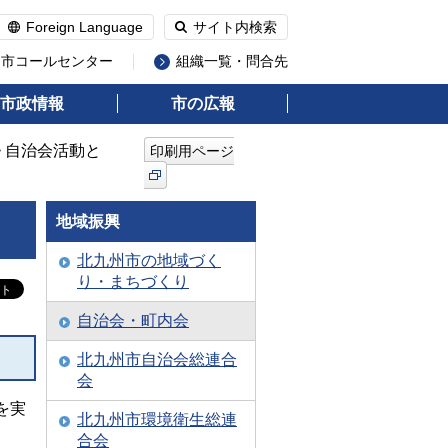
Foreign Language
サイト内検索
州市コールセンター
組織一覧・問合先
市政情報
市の広報
> 自治会活動と
印刷用ページ
地域振興
北九州市の地域づく
り・まちづくり
自治会・町内会
北九州市自治会総連合
会
を実
北九州市環境衛生総連
合会