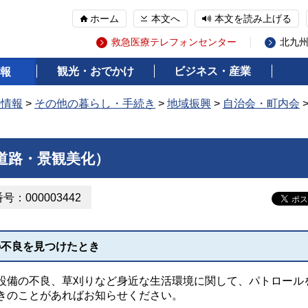
ホーム
本文へ
本文を読み上げる
救急医療テレフォンセンター
北九
観光・おでかけ
ビジネス・産業
報
の情報
>
その他の暮らし・手続き
>
地域振興
>
自治会・町内会
道路・景観美化）
：000003442
の不良を見つけたとき
備の不良、草刈りなど身近な生活環境に関して、パトロール
きのことがあればお知らせください。