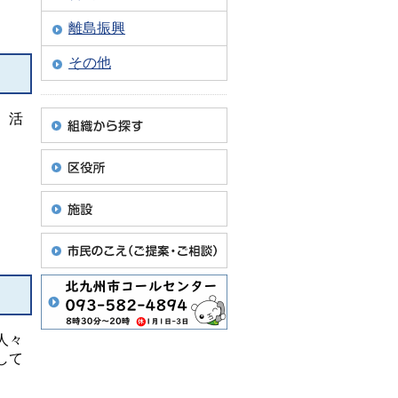
離島振興
その他
、活
。
人々
して