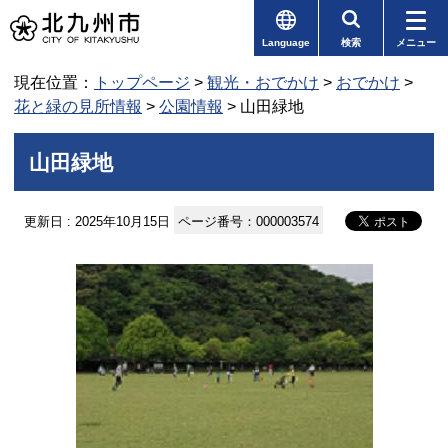
Language
検索
メニュー
現在位置：
トップページ
>
観光・おでかけ
>
おでかけ
>
花と緑の見所情報
>
公園情報
> 山田緑地
山田緑地
更新日 : 2025年10月15日
ページ番号：000003574