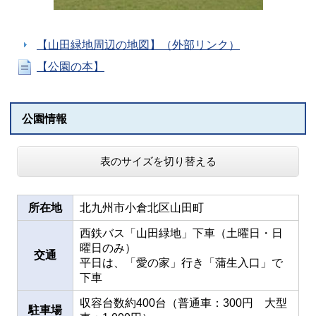
【山田緑地周辺の地図】（外部リンク）
【公園の本】
公園情報
表のサイズを切り替える
所在地
北九州市小倉北区山田町
西鉄バス「山田緑地」下車（土曜日・日
曜日のみ）
交通
平日は、「愛の家」行き「蒲生入口」で
下車
収容台数約400台（普通車：300円 大型
駐車場