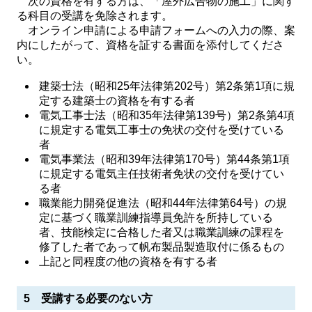
次の資格を有する方は、「屋外広告物の施工」に関す
る科目の受講を免除されます。
オンライン申請による申請フォームへの入力の際、案
内にしたがって、資格を証する書面を添付してくださ
い。
建築士法（昭和25年法律第202号）第2条第1項に規
定する建築士の資格を有する者
電気工事士法（昭和35年法律第139号）第2条第4項
に規定する電気工事士の免状の交付を受けている
者
電気事業法（昭和39年法律第170号）第44条第1項
に規定する電気主任技術者免状の交付を受けてい
る者
職業能力開発促進法（昭和44年法律第64号）の規
定に基づく職業訓練指導員免許を所持している
者、技能検定に合格した者又は職業訓練の課程を
修了した者であって帆布製品製造取付に係るもの
上記と同程度の他の資格を有する者
5 受講する必要のない方