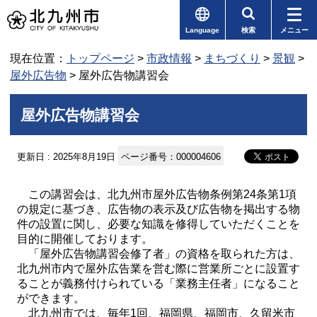
Language
検索
メニュー
現在位置：
トップページ
>
市政情報
>
まちづくり
>
景観
>
屋外広告物
> 屋外広告物講習会
屋外広告物講習会
更新日 : 2025年8月19日
ページ番号：000004606
この講習会は、北九州市屋外広告物条例第24条第1項
の規定に基づき、広告物の表示及び広告物を掲出する物
件の設置に関し、必要な知識を修得していただくことを
目的に開催しております。
「屋外広告物講習会修了者」の資格を取られた方は、
北九州市内で屋外広告業を営む際に営業所ごとに設置す
ることが義務付けられている「業務主任者」になること
ができます。
北九州市では、毎年1回、福岡県、福岡市、久留米市