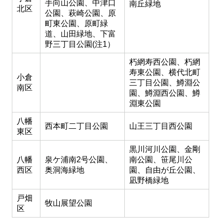
手向山公園、中津口
南丘緑地
北区
公園、萩崎公園、原
町東公園、原町緑
道、山田緑地、下富
野三丁目公園(注1）
朽網寿西公園、朽網
寿東公園、横代北町
小倉
三丁目公園、鱒淵公
南区
園、鱒淵西公園、鱒
淵東公園
八幡
西本町二丁目公園
山王三丁目西公園
東区
黒川河川公園、金剛
八幡
泉ケ浦南2号公園、
南公園、笹尾川公
西区
奥洞海緑地
園、自由が丘公園、
凪野橋緑地
戸畑
牧山展望公園
区