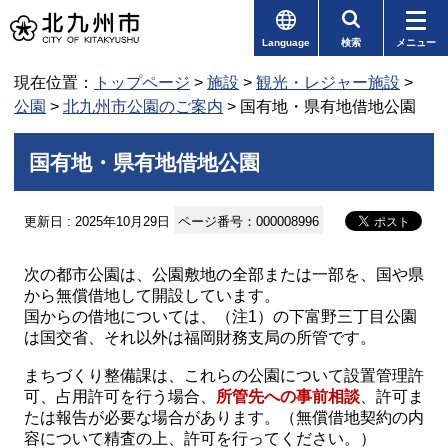
Language
検索
メニュー
現在位置：
トップページ
>
施設
>
観光・レジャー施設
>
公園
>
北九州市公園のご案内
> 国有地・県有地借地公園
国有地・県有地借地公園
更新日 : 2025年10月29日
ページ番号：000008996
次の都市公園は、公園敷地の全部または一部を、国や県
から無償借地して開設しています。
国からの借地については、（注1）の下富野三丁目公園
は国交省、それ以外は福岡財務支局の所管です。
まちづくり整備課は、これらの公園について設置管理許
可、占用許可を行う場合、
所管先への事前相談
、許可ま
たは報告が必要な場合があります。（無償借地契約の内
容について精査の上、許可を行ってください。）