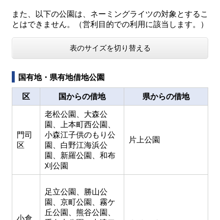
また、以下の公園は、ネーミングライツの対象とするこ
とはできません。（営利目的での利用に該当します。）
表のサイズを切り替える
国有地・県有地借地公園
区
国からの借地
県からの借地
老松公園、大森公
園、上本町西公園、
門司
小森江子供のもり公
片上公園
区
園、白野江海浜公
園、新羅公園、和布
刈公園
足立公園、勝山公
園、京町公園、霧ケ
丘公園、熊谷公園、
小倉