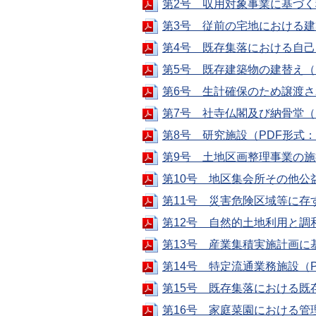
第2号 収用対象事業に基づく
第3号 従前の宅地における建築
第4号 既存集落における自己用
第5号 既存建築物の建替え（P
第6号 生計確保のため譲渡さ
第7号 社寺仏閣及び納骨堂（P
第8号 研究施設（PDF形式：
第9号 土地区画整理事業の施
第10号 地区集会所その他公益
第11号 災害危険区域等に存
第12号 自然的土地利用と調
第13号 産業集積実施計画に基
第14号 特定流通業務施設（P
第15号 既存集落における既存
第16号 家庭菜園における管理