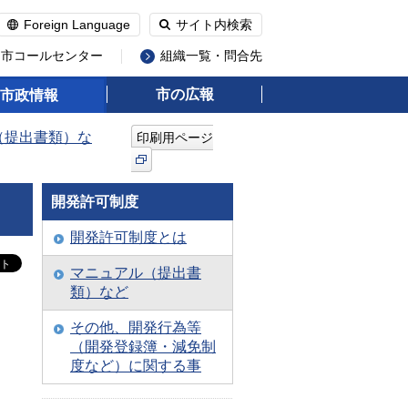
Foreign Language
サイト内検索
州市コールセンター
組織一覧・問合先
市の広報
市政情報
（提出書類）な
印刷用ページ
開発許可制度
開発許可制度とは
マニュアル（提出書
類）など
その他、開発行為等
（開発登録簿・減免制
度など）に関する事