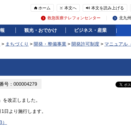
ホーム
本文へ
本文を読み上げる
救急医療テレフォンセンター
北九
報
観光・おでかけ
ビジネス・産業
報
>
まちづくり
>
開発・整備事業
>
開発許可制度
>
マニュアル
号：000004279
」を改正しました。
月1日より施行します。
B）