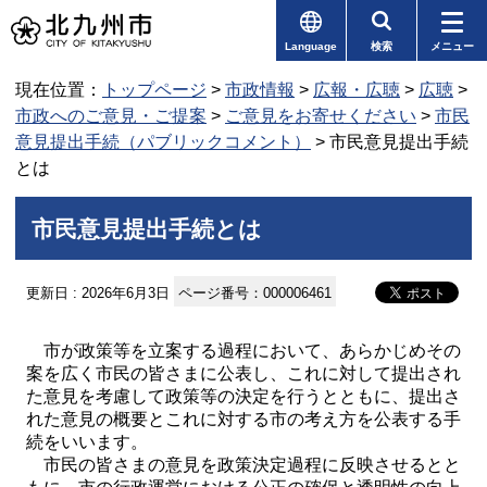
Language
検索
メニュー
現在位置：
トップページ
>
市政情報
>
広報・広聴
>
広聴
>
市政へのご意見・ご提案
>
ご意見をお寄せください
>
市民
意見提出手続（パブリックコメント）
> 市民意見提出手続
とは
市民意見提出手続とは
更新日 : 2026年6月3日
ページ番号：000006461
市が政策等を立案する過程において、あらかじめその
案を広く市民の皆さまに公表し、これに対して提出され
た意見を考慮して政策等の決定を行うとともに、提出さ
れた意見の概要とこれに対する市の考え方を公表する手
続をいいます。
市民の皆さまの意見を政策決定過程に反映させるとと