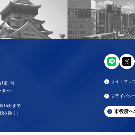
サイトマッ
内1番1号
センター）
プライバシ
時15分まで
市役所へ
始を除く）