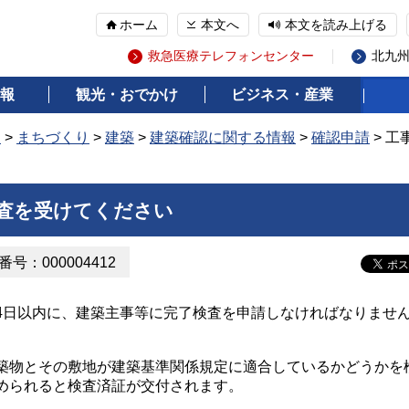
ホーム
本文へ
本文を読み上げる
救急医療テレフォンセンター
北九
報
観光・おでかけ
ビジネス・産業
報
>
まちづくり
>
建築
>
建築確認に関する情報
>
確認申請
> 
査を受けてください
号：000004412
4日以内に、建築主事等に完了検査を申請しなければなりませ
築物とその敷地が建築基準関係規定に適合しているかどうかを
認められると検査済証が交付されます。