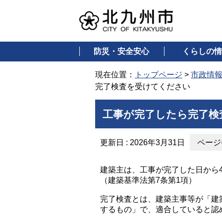
防災・安全安心
くらしの情
現在位置：
トップページ
>
市政情
完了検査を受けてください
工事が完了したら完了検
更新日 : 2026年3月31日
ページ番
建築主は、工事が完了した日から
（建築基準法第7条第1項）
完了検査とは、建築主事等が「建
するもの」で、適合していると