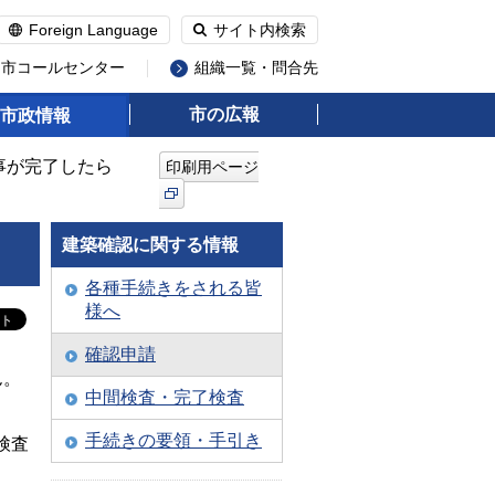
Foreign Language
サイト内検索
州市コールセンター
組織一覧・問合先
市の広報
市政情報
工事が完了したら
印刷用ページ
建築確認に関する情報
各種手続きをされる皆
様へ
確認申請
ん。
中間検査・完了検査
手続きの要領・手引き
検査