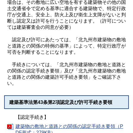
場合は、その敷地に広い空地を有する建築物そ
の他の国
土交通省令で定める基準に適合する建築物で、特定行政
庁が交通上、安全上、防火上
及び衛生上支障がないと判
断し認定又は許可を行うことになります。（許可につい
ては建築審査会の同意が必要）
認定及び許可にあたっては、「
北九州市建築物の敷地
と道路との関係の特例の基準
」によって、
特定
行政庁が
可否を判断することになります。
手続きについては、「北九州市建築物の敷地と道路と
の関係の認定手続き要領」及び「
北九州市建築物の敷地
と道路との関係の建築許可手続き要領
」をご確認下さ
い。
建築基準法第43条第2項認定及び許可手続き要領
【認定手続き】
建築物の敷地と道路との関係の認定手続き要領（P
DF形式：279KB）