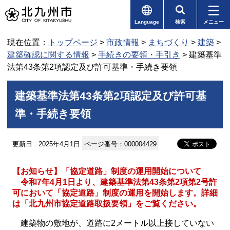
Language
検索
メニュー
現在位置：
トップページ
>
市政情報
>
まちづくり
>
建築
>
建築確認に関する情報
>
手続きの要領・手引き
> 建築基準
法第43条第2項認定及び許可基準・手続き要領
建築基準法第43条第2項認定及び許可基
準・手続き要領
更新日 : 2025年4月1日
ページ番号：000004429
【お知らせ】「協定道路」制度の運用開始について
令和7年4月1日より、建築基準法第43条第2項第2号許
可において「協定道路」制度の運用を開始します。詳細
は「北九州市協定道路取扱要領」をご覧ください。
建築物の敷地が、道路に2メートル以上接していない