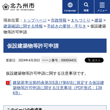
Language
検索
メニュー
現在位置：
トップページ
>
市政情報
>
まちづくり
>
建築
>
建築確認に関する情報
>
手続きの要領・手引き
> 仮設建築
物等許可申請
仮設建築物等許可申請
更新日 : 2024年4月26日
ページ番号：000004431
仮設建築物等許可申請に関する注意事項です。
建築基準法第85条第3項及び第6項に規定する仮設建
築物等許可申請に関する注意事項（PDF形式：138
KB）
このページの作成者