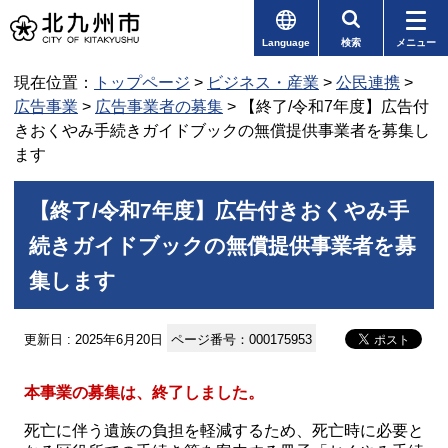
Language
検索
メニュー
現在位置：
トップページ
>
ビジネス・産業
>
公民連携
>
広告事業
>
広告事業者の募集
> 【終了/令和7年度】広告付
きおくやみ手続きガイドブックの無償提供事業者を募集し
ます
【終了/令和7年度】広告付きおくやみ手
続きガイドブックの無償提供事業者を募
集します
更新日 : 2025年6月20日
ページ番号：000175953
本事業の募集は、終了しました。
死亡に伴う遺族の負担を軽減するため、死亡時に必要と