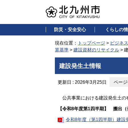
防災・安全安心
くらしの情
現在位置：
トップページ
>
ビジネ
算基準
>
建設資材のリサイクル
> 
建設発生土情報
更新日 : 2026年3月25日
ページ番
公共事業における建設発生土の有
【令和8年度第1四半期】 搬出
令和8年度（第1四半期）建設