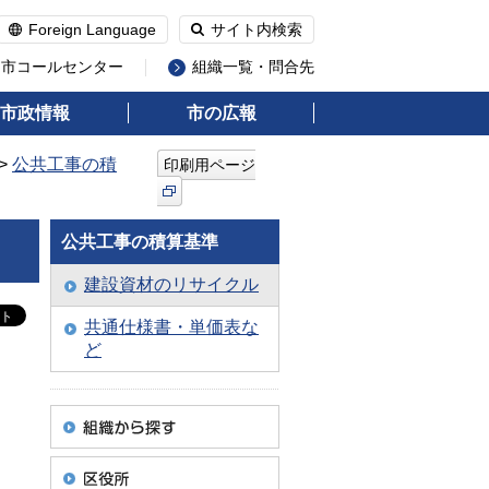
Foreign Language
サイト内検索
州市コールセンター
組織一覧・問合先
市政情報
市の広報
>
公共工事の積
印刷用ページ
公共工事の積算基準
建設資材のリサイクル
共通仕様書・単価表な
ど