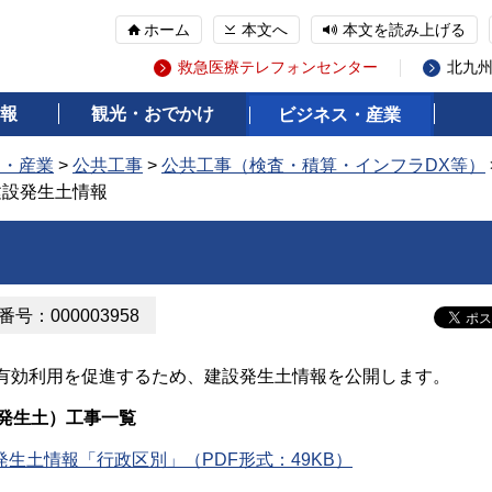
ホーム
本文へ
本文を読み上げる
救急医療テレフォンセンター
北九
報
観光・おでかけ
ビジネス・産業
ス・産業
>
公共工事
>
公共工事（検査・積算・インフラDX等）
建設発生土情報
号：000003958
効利用を促進するため、建設発生土情報を公開します。
（発生土）工事一覧
発生土情報「行政区別」（PDF形式：49KB）