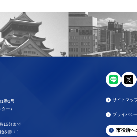
サイトマッ
内1番1号
センター）
プライバシ
時15分まで
市役所へ
始を除く）