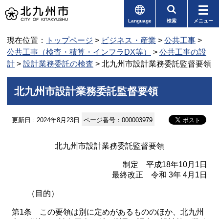
Language
検索
メニュー
現在位置：
トップページ
>
ビジネス・産業
>
公共工事
>
公共工事（検査・積算・インフラDX等）
>
公共工事の設
計
>
設計業務委託の検査
> 北九州市設計業務委託監督要領
北九州市設計業務委託監督要領
更新日 : 2024年8月23日
ページ番号：000003979
北九州市設計業務委託監督要領
制定 平成18年10月1日
最終改正 令和 3年 4月1日
（目的）
第1条 この要領は別に定めがあるもののほか、北九州