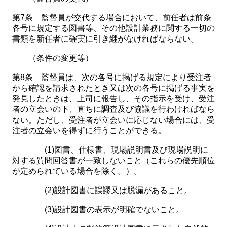
第7条 監督員が交代する場合において、前任者は前条
各号に規定する図書等、その他設計業務に関する一切の
書類を新任者に確実に引き継がなければならない。
（条件の変更等）
第8条 監督員は、次の各号に掲げる規定により受注者
から確認を請求されたとき又は次の各号に掲げる事実を
発見したときは、上司に報告し、その指示を受け、受注
者の立会いの下、直ちに調査及び協議を行わければなら
ない。ただし、受注者が立会いに応じない場合には、受
注者の立会いを得ずに行うことができる。
(1)図書、仕様書、現場説明書及び現場説明に
対する質問回答書が一致しないこと（これらの優先順位
が定められている場合を除く。）。
(2)設計図書に誤謬又は脱漏があること。
(3)設計図書の表示が明確でないこと。