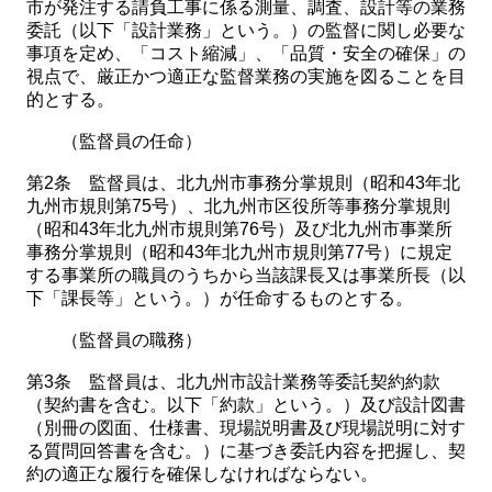
市が発注する請負工事に係る測量、調査、設計等の業務
委託（以下「設計業務」という。）の監督に関し必要な
事項を定め、「コスト縮減」、「品質・安全の確保」の
視点で、厳正かつ適正な監督業務の実施を図ることを目
的とする。
（監督員の任命）
第2条 監督員は、北九州市事務分掌規則（昭和43年北
九州市規則第75号）、北九州市区役所等事務分掌規則
（昭和43年北九州市規則第76号）及び北九州市事業所
事務分掌規則（昭和43年北九州市規則第77号）に規定
する事業所の職員のうちから当該課長又は事業所長（以
下「課長等」という。）が任命するものとする。
（監督員の職務）
第3条 監督員は、北九州市設計業務等委託契約約款
（契約書を含む。以下「約款」という。）及び設計図書
（別冊の図面、仕様書、現場説明書及び現場説明に対す
る質問回答書を含む。）に基づき委託内容を把握し、契
約の適正な履行を確保しなければならない。