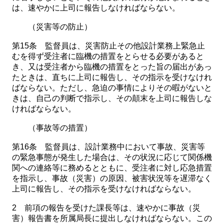
は、速やかに上司に報告しなければならない。
（災害等の防止）
第15条 監督員は、災害防止その他設計業務上緊急止
むを得ず受注者に臨機の措置をとらせる必要があると
き、又は受注者から臨機の措置をとった旨の届出があっ
たときは、直ちに上司に報告し、その指示を受けなけれ
ばならない。ただし、急迫の事情によりその暇がないと
きは、自己の判断で指示し、その顛末を上司に報告しな
ければならない。
（事故等の措置）
第16条 監督員は、設計業務中において事故、災害等
の緊急事態が発生した場合は、その状況に応じて関係機
関への連絡等に務めるとともに、受注者に対し応急措置
を指示し、事故（災害）の原因、被害状況等を遅滞なく
上司に報告し、その指示を受けなければならない。
2 前項の報告を受けた課長等は、速やかに事故（災
害）報告書を所属局長に提出しなければならない。この