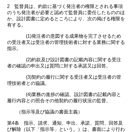
2 監督員は、約款に基づく発注者の権限とされる事項
のうち発注者が必要と認めて監督員に委任したもののほ
か、設計図書に定めるところにより、次の掲げる権限を
有する。
(1)発注者の意図する成果物を完了させるため
の受注者又は受注者の管理技術者に対する業務に関する
指示。
(2)約款及び設計図書の記載内容に関する受注
者の確認の申出又は質問に対する承諾又は回答。
(3)契約の履行に関する受注者又は受注者の管
理技術者との協議。
(4)業務の進捗の確認、設計図書の記載内容と
履行内容との照合その他契約の履行状況の監督。
（指示等及び協議の書面主義）
第4条 指示、請求、通知、申出、承諾、質問、回答及
び解除（以下「指示等」という。）は、書面により行わ