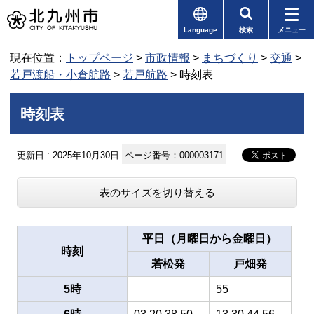
Language
検索
メニュー
現在位置：
トップページ
>
市政情報
>
まちづくり
>
交通
>
若戸渡船・小倉航路
>
若戸航路
> 時刻表
時刻表
更新日 : 2025年10月30日
ページ番号：000003171
表のサイズを切り替える
平日（月曜日から金曜日）
時刻
若松発
戸畑発
5時
55