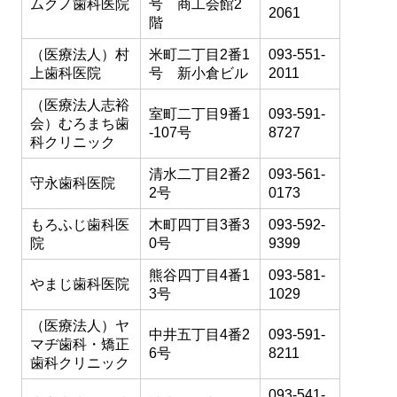
ムクノ歯科医院
号 商工会館2
2061
階
（医療法人）村
米町二丁目2番1
093-551-
上歯科医院
号 新小倉ビル
2011
（医療法人志裕
室町二丁目9番1
093-591-
会）むろまち歯
-107号
8727
科クリニック
清水二丁目2番2
093-561-
守永歯科医院
2号
0173
もろふじ歯科医
木町四丁目3番3
093-592-
院
0号
9399
熊谷四丁目4番1
093-581-
やまじ歯科医院
3号
1029
（医療法人）ヤ
中井五丁目4番2
093-591-
マヂ歯科・矯正
6号
8211
歯科クリニック
093-541-