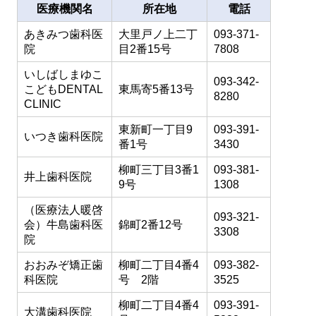
医療機関名
所在地
電話
あきみつ歯科医
大里戸ノ上二丁
093-371-
院
目2番15号
7808
いしばしまゆこ
093-342-
こどもDENTAL
東馬寄5番13号
8280
CLINIC
東新町一丁目9
093-391-
いつき歯科医院
番1号
3430
柳町三丁目3番1
093-381-
井上歯科医院
9号
1308
（医療法人暖啓
093-321-
会）牛島歯科医
錦町2番12号
3308
院
おおみぞ矯正歯
柳町二丁目4番4
093-382-
科医院
号 2階
3525
柳町二丁目4番4
093-391-
大溝歯科医院