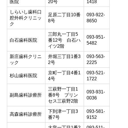
医院
20号
1418
しらいし歯科口
足原二丁目10番
093-922-
腔外科クリニッ
8号
8650
ク
三郎丸一丁目5
093-951-
白石歯科医院
番12号 白石ハ
5482
イツ2階
新庄歯科クリニ
井堀三丁目1番3
093-563-
ック
2号
2225
京町一丁目4番1
093-521-
杉山歯科医院
4号
1722
三萩野一丁目1
093-931-
副島歯科診療所
番8号 プリン
0036
セス三萩野2階
下到津一丁目3
093-581-
高森歯科診療所
番7号
9152
大畠一丁目1番2
093-511-