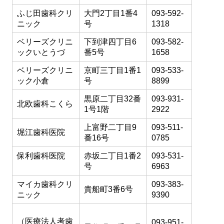
ふじ田歯科クリ
大門2丁目1番4
093-592-
ニック
号
1318
ベリーズクリニ
下到津四丁目6
093-582-
ックいとうづ
番5号
1658
ベリーズクリニ
京町三丁目1番1
093-533-
ック小倉
号
8899
黒原二丁目32番
093-931-
北欧歯科こくら
1号1階
2922
上富野二丁目9
093-511-
堀江歯科医院
番16号
0785
保利歯科医院
赤坂二丁目1番2
093-531-
号
6963
マイカ歯科クリ
093-383-
貴船町3番6号
ニック
9390
（医療法人考歯
093-951-