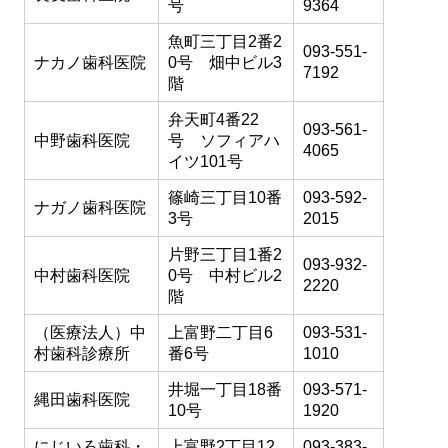
号
9364
魚町三丁目2番2
093-551-
ナカノ歯科医院
0号 畑中ビル3
7192
階
弁天町4番22
093-561-
中野歯科医院
号 ソフィアハ
4065
イツ101号
篠崎三丁目10番
093-592-
ナガノ歯科医院
3号
2015
片野三丁目1番2
093-932-
中村歯科医院
0号 中村ビル2
2220
階
（医療法人）中
上富野二丁目6
093-531-
村歯科診療所
番6号
1010
井堀一丁目18番
093-571-
縄田歯科医院
10号
1920
にじいろ歯科・
上富野2丁目12
093-383-