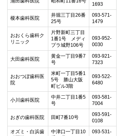
浦田歯科医院
昭和町11番16号
1693
井堀三丁目26番
093-571-
榎本歯科医院
25号
1479
片野新町三丁目
おおくら歯科ク
093-952-
1番1号 メディ
リニック
0030
プラ城野106号
黄金一丁目9番7
093-921-
大田歯科医院
号
7323
米町一丁目5番1
おおつぼ歯科医
093-522-
5号 勝山大阪
院
6480
町ビル3階
中井二丁目1番5
093-581-
小川歯科医院
号
7004
093-591-
おぎの歯科医院
田町7番10号
0108
オズミ・白浜歯
中津口一丁目10
093-531-