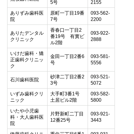
5号
2155
ありずみ歯科医
原町一丁目19番
093-562-
院
7号
2200
香春口一丁目2
ありたデンタル
093-922-
番19号 有實ビ
クリニック
2888
ル2階
いけだ歯科・矯
金田一丁目2番6
093-581-
正歯科クリニッ
号
5556
ク
砂津二丁目2番2
093-521-
石川歯科医院
3号
5072
いずみ歯科クリ
大手町3番1号
093-582-
ニック
土居ビル2階
5800
いたや小児歯
片野新町二丁目
093-921-
科・大人歯科医
12番25号
3443
院