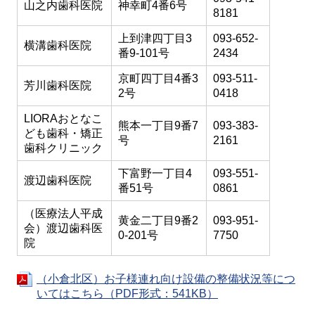
山之内歯科医院
神幸町4番6号
8181
上到津四丁目3
093-652-
横溝歯科医院
番9-101号
2434
京町四丁目4番3
093-511-
芳川歯科医院
2号
0418
LIORAおとなこ
熊本一丁目9番7
093-383-
ども歯科・矯正
号
2161
歯科クリニック
下富野一丁目4
093-551-
渡辺歯科医院
番51号
0861
（医療法人平成
黄金二丁目9番2
093-951-
会）渡辺歯科医
0-201号
7750
院
（小倉北区）お子様連れ向け設備の整備状況等につ
いてはこちら（PDF形式：541KB）