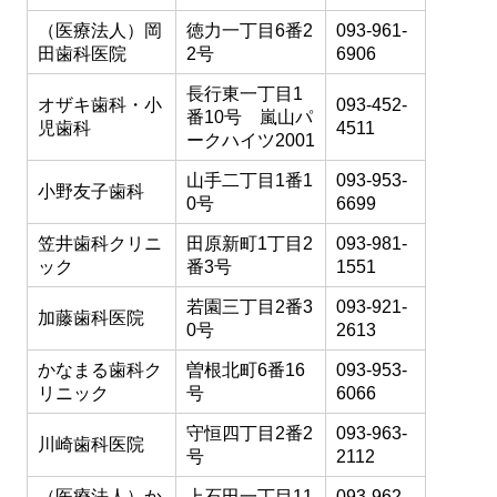
（医療法人）岡
徳力一丁目6番2
093-961-
田歯科医院
2号
6906
長行東一丁目1
オザキ歯科・小
093-452-
番10号 嵐山パ
児歯科
4511
ークハイツ2001
山手二丁目1番1
093-953-
小野友子歯科
0号
6699
笠井歯科クリニ
田原新町1丁目2
093-981-
ック
番3号
1551
若園三丁目2番3
093-921-
加藤歯科医院
0号
2613
かなまる歯科ク
曽根北町6番16
093-953-
リニック
号
6066
守恒四丁目2番2
093-963-
川崎歯科医院
号
2112
（医療法人）か
上石田一丁目11
093-962-