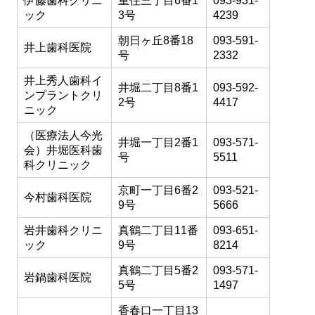
伊藤歯科クリニ
重住三丁目6番1
093-931-
ック
3号
4239
朝日ヶ丘8番18
093-591-
井上歯科医院
号
2332
井上秀人歯科イ
井堀二丁目8番1
093-592-
ンプラントクリ
2号
4417
ニック
（医療法人今光
井堀一丁目2番1
093-571-
会）井堀医科歯
号
5511
科クリニック
京町一丁目6番2
093-521-
今村歯科医院
9号
5666
岩井歯科クリニ
真鶴二丁目11番
093-651-
ック
9号
8214
真鶴二丁目5番2
093-571-
岩鍋歯科医院
5号
1497
香春口一丁目13