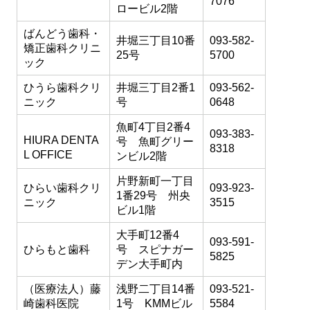
7076
ロービル2階
ばんどう歯科・
井堀三丁目10番
093-582-
矯正歯科クリニ
25号
5700
ック
ひうら歯科クリ
井堀三丁目2番1
093-562-
ニック
号
0648
魚町4丁目2番4
093-383-
HIURA DENTA
号 魚町グリー
8318
L OFFICE
ンビル2階
片野新町一丁目
ひらい歯科クリ
093-923-
1番29号 州央
ニック
3515
ビル1階
大手町12番4
093-591-
ひらもと歯科
号 スピナガー
5825
デン大手町内
（医療法人）藤
浅野二丁目14番
093-521-
崎歯科医院
1号 KMMビル
5584