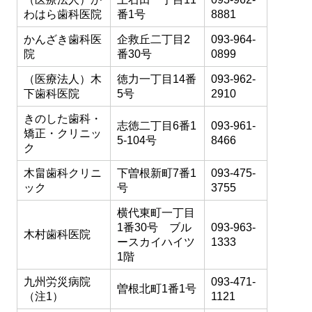
わはら歯科医院
番1号
8881
かんざき歯科医
企救丘二丁目2
093-964-
院
番30号
0899
（医療法人）木
徳力一丁目14番
093-962-
下歯科医院
5号
2910
きのした歯科・
志徳二丁目6番1
093-961-
矯正・クリニッ
5-104号
8466
ク
木畠歯科クリニ
下曽根新町7番1
093-475-
ック
号
3755
横代東町一丁目
1番30号 ブル
093-963-
木村歯科医院
ースカイハイツ
1333
1階
九州労災病院
093-471-
曽根北町1番1号
（注1）
1121