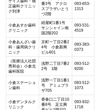
ケイズ歯科・矯
番3号 アクロ
093-653-
正歯科クリニッ
スプラザいとう
1313
ク到津
づ2階
紺屋町1番1号
小倉あすか歯科
093-531-
サンシャイン南
クリニック
4519
国2階202
小倉あんざい歯
京町一丁目2番2
093-383-
科・歯周病クリ
4号 小倉新興
0373
ニック
ビル601
（医療法人社団
浅野二丁目7番2
093-512-
秀和会）小倉北
2号 1階
9200
歯科医院
浅野一丁目1番1
小倉ステーショ
093-512-
号 アミュプラ
ン歯科
1073
ザ705
香春口二丁目10
小倉デンタルク
093-932-
番8号 足立興
リニック
1718
産ビル1階102