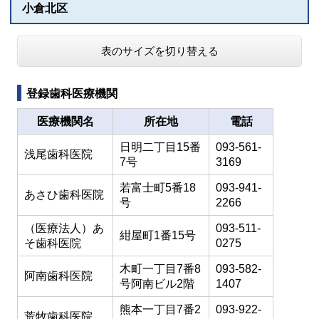
小倉北区
表のサイズを切り替える
登録歯科医療機関
医療機関名
所在地
電話
日明二丁目15番
093-561-
浅尾歯科医院
7号
3169
若富士町5番18
093-941-
あさひ歯科医院
号
2266
（医療法人）あ
093-511-
紺屋町1番15号
そ歯科医院
0275
木町一丁目7番8
093-582-
阿南歯科医院
号阿南ビル2階
1407
熊本一丁目7番2
093-922-
荒牧歯科医院