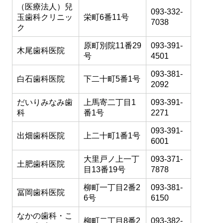
（医療法人）兒
093-332-
玉歯科クリニッ
栄町6番11号
7038
ク
原町別院11番29
093-391-
木尾歯科医院
号
4501
093-381-
白石歯科医院
下二十町5番1号
2092
だいりみなみ歯
上馬寄二丁目1
093-391-
科
番1号
2271
093-391-
出畑歯科医院
上二十町1番1号
6001
大里戸ノ上一丁
093-371-
土肥歯科医院
目13番19号
7878
柳町一丁目2番2
093-381-
冨岡歯科医院
6号
6150
なかの歯科・こ
柳町二丁目8番2
093-382-