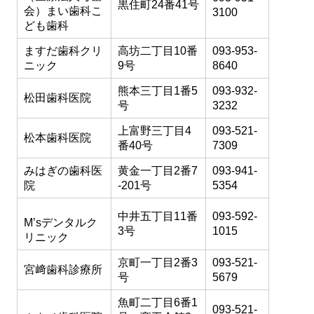
黒住町24番41号
会）まい歯科こ
3100
ども歯科
ますだ歯科クリ
高坊二丁目10番
093-953-
ニック
9号
8640
熊本三丁目1番5
093-932-
松田歯科医院
号
3232
上富野三丁目4
093-521-
松本歯科医院
番40号
7309
みはぎの歯科医
黄金一丁目2番7
093-941-
院
-201号
5354
中井五丁目11番
093-592-
M’sデンタルク
3号
1015
リニック
京町一丁目2番3
093-521-
宮﨑歯科診療所
号
5679
魚町二丁目6番1
093-521-