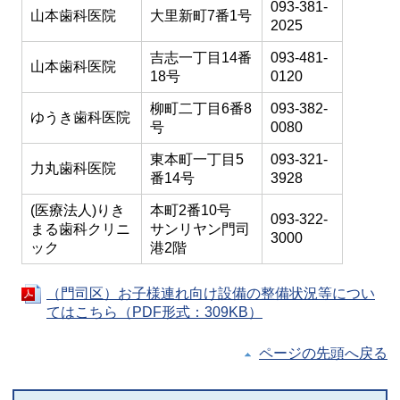
093-381-
山本歯科医院
大里新町7番1号
2025
吉志一丁目14番
093-481-
山本歯科医院
18号
0120
柳町二丁目6番8
093-382-
ゆうき歯科医院
号
0080
東本町一丁目5
093-321-
力丸歯科医院
番14号
3928
(医療法人)りき
本町2番10号
093-322-
まる歯科クリニ
サンリヤン門司
3000
ック
港2階
（門司区）お子様連れ向け設備の整備状況等につい
てはこちら（PDF形式：309KB）
ページの先頭へ戻る