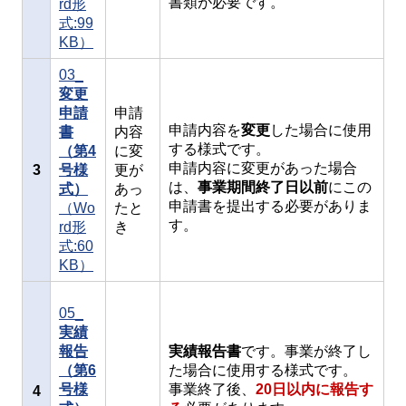
書類が必要です。
rd形
式:99
KB）
03_
変更
申請
申請
申請内容を
変更
した場合に使用
書
内容
する様式です。
（第4
に変
申請内容に変更があった場合
3
号様
更が
は、
事業期間終了日以前
にこの
式）
あっ
申請書を提出する必要がありま
（Wo
たと
す。
rd形
き
式:60
KB）
05_
実績
報告
実績報告書
です。事業が終了し
（第6
た場合に使用する様式です。
号様
事業終了後、
20日以内に報告す
4