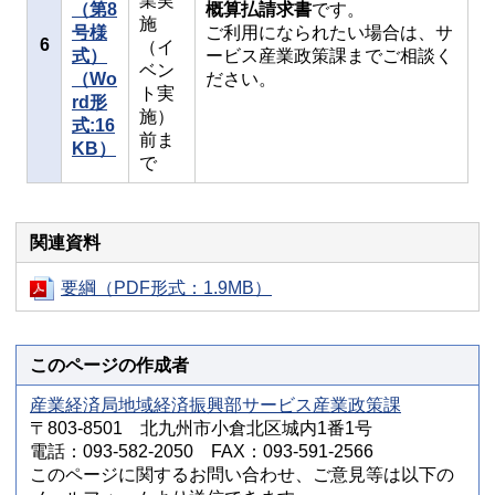
業実
（第8
概算払請求書
です。
施
号様
ご利用になられたい場合は、サ
6
（イ
式）
ービス産業政策課までご相談く
ベン
（Wo
ださい。
ト実
rd形
施）
式:16
前ま
KB）
で
関連資料
要綱（PDF形式：1.9MB）
このページの作成者
産業経済局地域経済振興部サービス産業政策課
〒803-8501 北九州市小倉北区城内1番1号
電話：093-582-2050 FAX：093-591-2566
このページに関するお問い合わせ、ご意見等は以下の