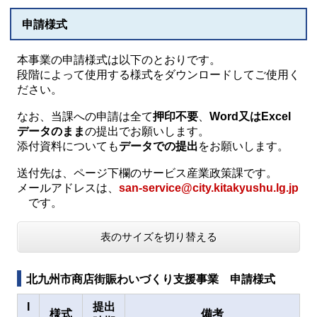
申請様式
本事業の申請様式は以下のとおりです。
段階によって使用する様式をダウンロードしてご使用く
ださい。
なお、当課への申請は全て
押印不要
、
Word又はExcel
データ
のまま
の提出でお願いします。
添付資料についても
データでの提出
をお願いします。
送付先は、ページ下欄のサービス産業政策課です。
メールアドレスは、
san-service@city.kitakyushu.lg.jp
です。
表のサイズを切り替える
北九州市商店街賑わいづくり支援事業 申請様式
I
提出
様式
備考