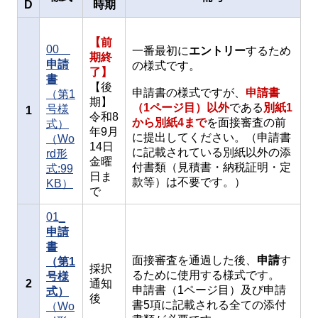
D
時期
【前
00
一番最初に
エントリー
するため
期終
申請
の様式です。
了】
書
【後
申請書の様式ですが、
申請書
（第1
期】
（1ページ目）以外
である
別紙1
号様
1
令和8
から別紙4まで
を面接審査の前
式）
年9月
に提出してください。（申請書
（Wo
14日
に記載されている別紙以外の添
rd形
金曜
付書類（見積書・納税証明・定
式:99
日ま
款等）は不要です。）
KB）
で
01_
申請
書
面接審査を通過した後、
申請
す
（第1
採択
るために使用する様式です。
号様
2
通知
申請書（1ページ目）及び申請
式）
後
書5項に記載される全ての添付
（Wo