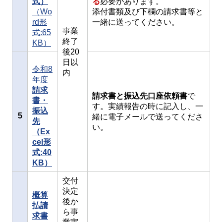
式）
る
必要があります。
（Wo
添付書類及び下欄の請求書等と
rd形
一緒に送ってください。
事業
式:65
終了
KB）
後20
日以
令和8
内
年度
請求
請求書と振込先口座依頼書
で
書・
す。実績報告の時に記入し、一
振込
5
緒に電子メールで送ってくださ
先
い。
（Ex
cel形
式:40
KB）
交付
決定
概算
後か
払請
ら事
求書