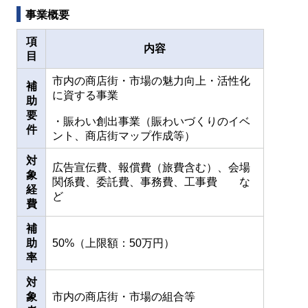
事業概要
項
内容
目
市内の商店街・市場の魅力向上・活性化
補
に資する事業
助
要
・賑わい創出事業（賑わいづくりのイベ
件
ント、商店街マップ作成等）
対
広告宣伝費、報償費（旅費含む）、会場
象
関係費、委託費、事務費、工事費 な
経
ど
費
補
助
50%（上限額：50万円）
率
対
象
市内の商店街・市場の組合等