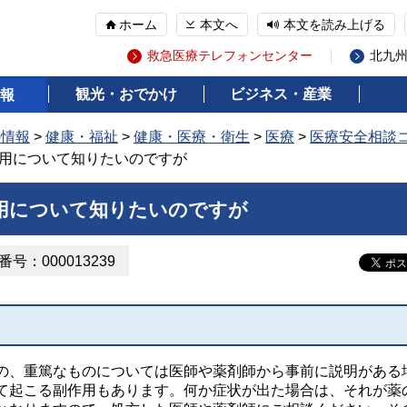
ホーム
本文へ
本文を読み上げる
救急医療テレフォンセンター
北九
観光・おでかけ
ビジネス・産業
報
の情報
>
健康・福祉
>
健康・医療・衛生
>
医療
>
医療安全相談
作用について知りたいのですが
作用について知りたいのですが
号：000013239
、重篤なものについては医師や薬剤師から事前に説明がある
て起こる副作用もあります。何か症状が出た場合は、それが薬