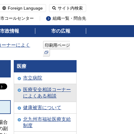
Foreign Language
サイト内検索
州市コールセンター
組織一覧・問合先
市政情報
市の広報
コーナーによく
印刷用ページ
医療
市立病院
医療安全相談コーナー
によくある相談
健康被害について
北九州市福祉医療支給
場合
制度
の副