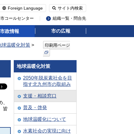
Foreign Language
サイト内検索
州市コールセンター
組織一覧・問合先
市の広報
市政情報
地球温暖化対策
>
印刷用ページ
地球温暖化対策
2050年脱炭素社会を目
指す北九州市の取組み
支援・相談窓口
め、
普及・啓発
、皆
地球温暖化について
水素社会の実現に向け