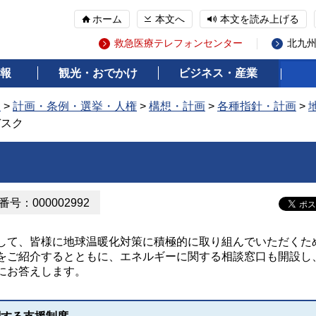
ホーム
本文へ
本文を読み上げる
救急医療テレフォンセンター
北九
報
観光・おでかけ
ビジネス・産業
報
>
計画・条例・選挙・人権
>
構想・計画
>
各種指針・計画
>
デスク
号：000002992
て、皆様に地球温暖化対策に積極的に取り組んでいただくた
をご紹介するとともに、エネルギーに関する相談窓口も開設し
にお答えします。