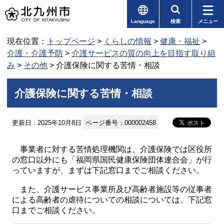
Language
検索
メニュー
現在位置：
トップページ
>
くらしの情報
>
健康・福祉
>
介護・介護予防
>
介護サービスの質の向上を目指す取り組
み
>
その他
> 介護保険に関する苦情・相談
介護保険に関する苦情・相談
更新日 : 2025年10月8日
ページ番号：000002458
事業者に対する苦情処理機関は、介護保険では区役所
の窓口以外にも「福岡県国民健康保険団体連合会」が行
っていますが、まずは下記窓口までご相談ください。
また、介護サービス事業所及び高齢者施設等の従事者
による高齢者の虐待についての相談については、下記窓
口までご相談ください。