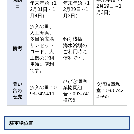
年末年始（1
年末年始（1
日
2月29日～1
2月31日～1
2月29日～1
月3日）
月4日）
月3日）
汐入の里、
人工海浜、
多目的広場
釣り桟橋、
サンセット
海水浴場の
備考
ロード、人
ご利用時に
工磯のご利
便利です。
用時に便利
です。
ひびき灘漁
問い
交流棟事務
汐入の里：0
業協同組
合わ
室：093-742
93-742-4111
合：093-741
せ先
-0550
-0795
駐車場位置