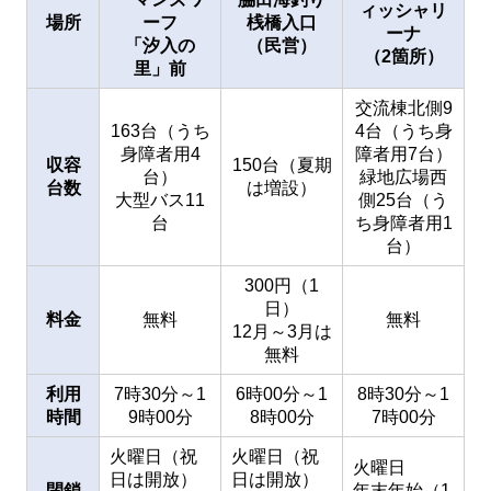
ィッシャリ
場所
ーフ
桟橋入口
ーナ
「汐入の
（民営）
（2箇所）
里」前
交流棟北側9
163台（うち
4台（うち身
身障者用4
障者用7台）
収容
150台（夏期
台）
緑地広場西
台数
は増設）
大型バス11
側25台（う
台
ち身障者用1
台）
300円（1
日）
料金
無料
無料
12月～3月は
無料
利用
7時30分～1
6時00分～1
8時30分～1
時間
9時00分
8時00分
7時00分
火曜日（祝
火曜日（祝
火曜日
日は開放）
日は開放）
閉鎖
年末年始（1