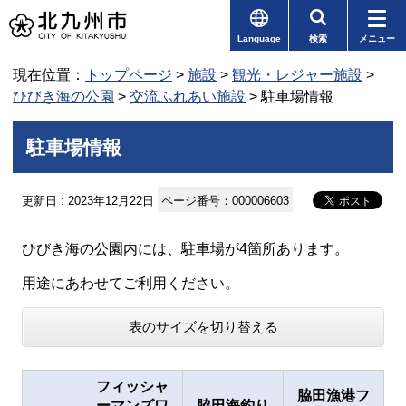
Language
検索
メニュー
現在位置：
トップページ
>
施設
>
観光・レジャー施設
>
ひびき海の公園
>
交流ふれあい施設
> 駐車場情報
駐車場情報
更新日 : 2023年12月22日
ページ番号：000006603
ひびき海の公園内には、駐車場が4箇所あります。
用途にあわせてご利用ください。
表のサイズを切り替える
フィッシャ
脇田漁港フ
ーマンズワ
脇田海釣り